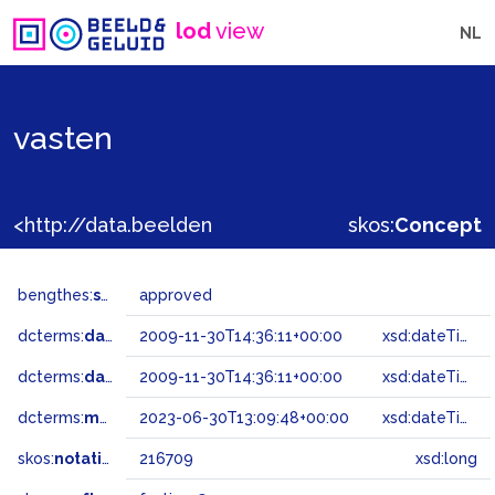
lod
view
NL
vasten
<http://data.beeldengeluid.nl/gtaa/216709>
skos:
Concept
bengthes:
status
approved
dcterms:
dateAccepted
2009-11-30T14:36:11+00:00
xsd:dateTime
dcterms:
dateSubmitted
2009-11-30T14:36:11+00:00
xsd:dateTime
dcterms:
modified
2023-06-30T13:09:48+00:00
xsd:dateTime
skos:
notation
216709
xsd:long