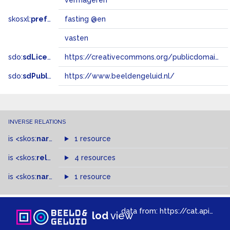
vermageren
skosxl:
prefLabel
fasting @en
vasten
sdo:
sdLicense
https://creativecommons.org/publicdomain/zero/1.0/
sdo:
sdPublisher
https://www.beeldengeluid.nl/
INVERSE RELATIONS
is
<skos:
narrower
>
1 resource
of
is
<skos:
related
>
of
4 resources
is
<skos:
narrowMatch
1 resource
>
of
data from:
https://cat.apis.beeldengeluid.nl/sparql
lod
view