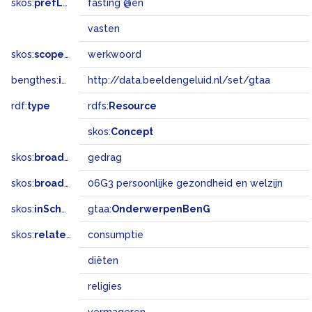
skos:
prefLabel
fasting @en
vasten
skos:
scopeNote
werkwoord
bengthes:
inSet
http://data.beeldengeluid.nl/set/gtaa
rdf:
type
rdfs:
Resource
skos:
Concept
skos:
broader
gedrag
skos:
broadMatch
06G3 persoonlijke gezondheid en welzijn
skos:
inScheme
gtaa:
OnderwerpenBenG
skos:
related
consumptie
diëten
religies