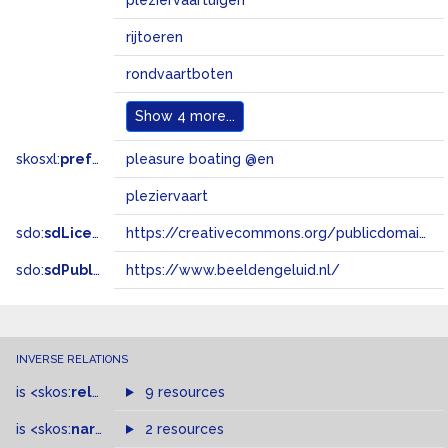
pleziervaartuigen
rijtoeren
rondvaartboten
Show
4 more...
skosxl:
prefLabel
pleasure boating @en
pleziervaart
sdo:
sdLicense
https://creativecommons.org/publicdomain/zero/1.0/
sdo:
sdPublisher
https://www.beeldengeluid.nl/
INVERSE RELATIONS
is
<skos:
related
>
of
9 resources
is
<skos:
narrowMatch
2 resources
>
of