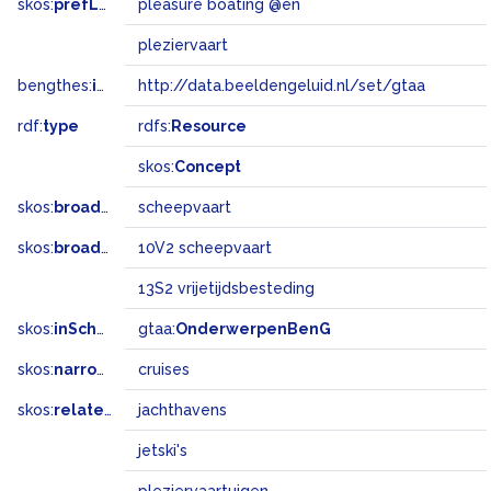
skos:
prefLabel
pleasure boating @en
pleziervaart
bengthes:
inSet
http://data.beeldengeluid.nl/set/gtaa
rdf:
type
rdfs:
Resource
skos:
Concept
skos:
broader
scheepvaart
skos:
broadMatch
10V2 scheepvaart
13S2 vrijetijdsbesteding
skos:
inScheme
gtaa:
OnderwerpenBenG
skos:
narrower
cruises
skos:
related
jachthavens
jetski's