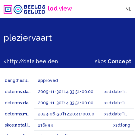
lod
view
NL
pleziervaart
<http://data.beeldengeluid.nl/gtaa/216594>
skos:
Concept
bengthes:
status
approved
dcterms:
dateAccepted
2009-11-30T14:33:51+00:00
xsd:dateTime
dcterms:
dateSubmitted
2009-11-30T14:33:51+00:00
xsd:dateTime
dcterms:
modified
2023-06-30T12:20:41+00:00
xsd:dateTime
skos:
notation
216594
xsd:long