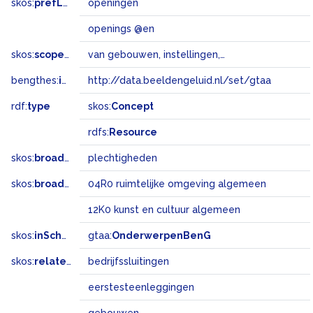
skos:
prefLabel
openingen
openings @en
skos:
scopeNote
van gebouwen, instellingen, sportmanifestaties e.d.
bengthes:
inSet
http://data.beeldengeluid.nl/set/gtaa
rdf:
type
skos:
Concept
rdfs:
Resource
skos:
broader
plechtigheden
skos:
broadMatch
04R0 ruimtelijke omgeving algemeen
12K0 kunst en cultuur algemeen
skos:
inScheme
gtaa:
OnderwerpenBenG
skos:
related
bedrijfssluitingen
eerstesteenleggingen