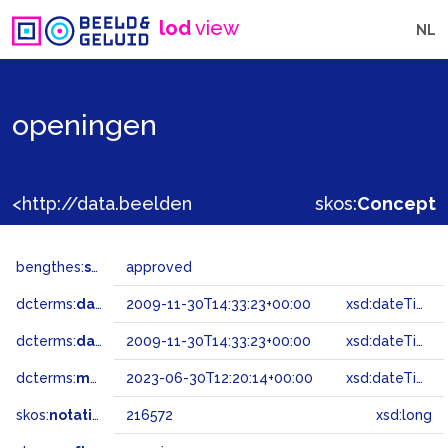
lod
view
NL
openingen
<http://data.beeldengeluid.nl/gtaa/216572>
skos:
Concept
bengthes:
status
approved
dcterms:
dateAccepted
2009-11-30T14:33:23+00:00
xsd:dateTime
dcterms:
dateSubmitted
2009-11-30T14:33:23+00:00
xsd:dateTime
dcterms:
modified
2023-06-30T12:20:14+00:00
xsd:dateTime
skos:
notation
216572
xsd:long