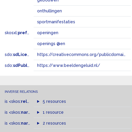
gebouwen
onthullingen
sportmanifestaties
skosxl:
prefLabel
openingen
openings @en
sdo:
sdLicense
https://creativecommons.org/publicdomain/zero/1.0/
sdo:
sdPublisher
https://www.beeldengeluid.nl/
INVERSE RELATIONS
is
<skos:
related
>
of
5 resources
is
<skos:
narrower
>
1 resource
of
is
<skos:
narrowMatch
2 resources
>
of