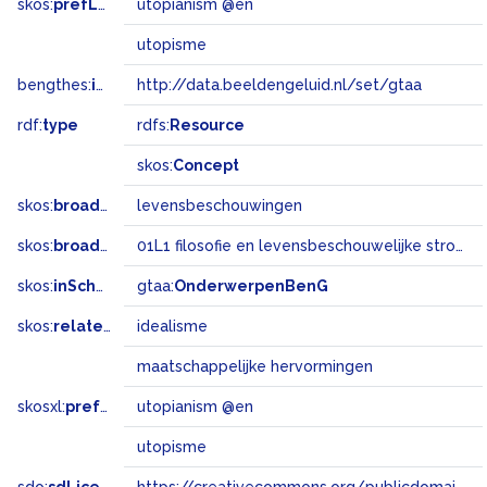
skos:
prefLabel
utopianism @en
utopisme
bengthes:
inSet
http://data.beeldengeluid.nl/set/gtaa
rdf:
type
rdfs:
Resource
skos:
Concept
skos:
broader
levensbeschouwingen
skos:
broadMatch
01L1 filosofie en levensbeschouwelijke stromingen
skos:
inScheme
gtaa:
OnderwerpenBenG
skos:
related
idealisme
maatschappelijke hervormingen
skosxl:
prefLabel
utopianism @en
utopisme