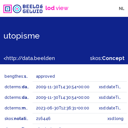
lod
view
NL
utopisme
<http://data.beeldengeluid.nl/gtaa/216446>
skos:
Concept
bengthes:
status
approved
dcterms:
dateAccepted
2009-11-30T14:30:54+00:00
xsd:dateTime
dcterms:
dateSubmitted
2009-11-30T14:30:54+00:00
xsd:dateTime
dcterms:
modified
2023-06-30T12:36:31+00:00
xsd:dateTime
skos:
notation
216446
xsd:long