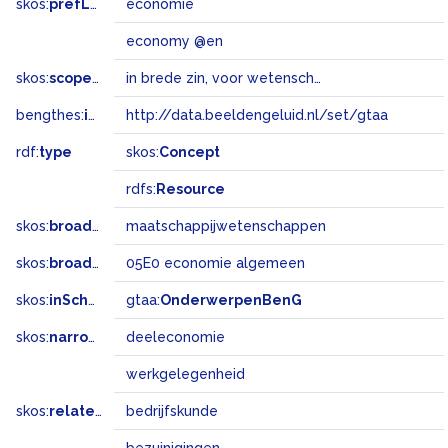
skos:
prefLabel
economie
economy @en
skos:
scopeNote
in brede zin, voor wetenschap èn voor economisch systeem
bengthes:
inSet
http://data.beeldengeluid.nl/set/gtaa
rdf:
type
skos:
Concept
rdfs:
Resource
skos:
broader
maatschappijwetenschappen
skos:
broadMatch
05E0 economie algemeen
skos:
inScheme
gtaa:
OnderwerpenBenG
skos:
narrower
deeleconomie
werkgelegenheid
skos:
related
bedrijfskunde