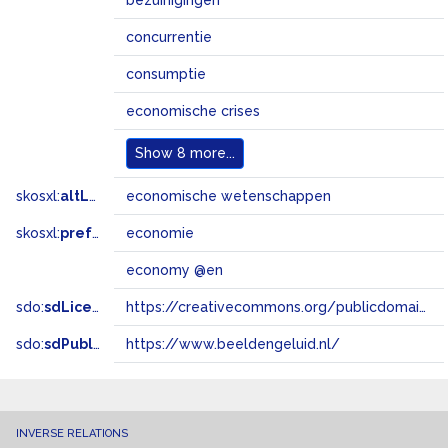
bezuinigingen
concurrentie
consumptie
economische crises
Show
8 more...
skosxl:
altLabel
economische wetenschappen
skosxl:
prefLabel
economie
economy @en
sdo:
sdLicense
https://creativecommons.org/publicdomain/zero/1.0/
sdo:
sdPublisher
https://www.beeldengeluid.nl/
INVERSE RELATIONS