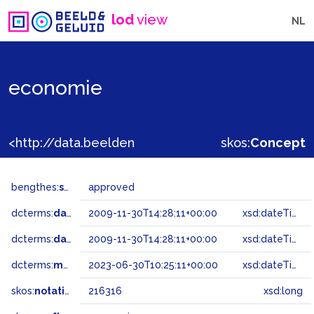
lod
view
NL
economie
<http://data.beeldengeluid.nl/gtaa/216316>
skos:
Concept
bengthes:
status
approved
dcterms:
dateAccepted
2009-11-30T14:28:11+00:00
xsd:dateTime
dcterms:
dateSubmitted
2009-11-30T14:28:11+00:00
xsd:dateTime
dcterms:
modified
2023-06-30T10:25:11+00:00
xsd:dateTime
skos:
notation
216316
xsd:long