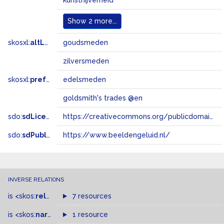
kunstnijverheid
Show
2 more...
skosxl:
altLabel
goudsmeden
zilversmeden
skosxl:
prefLabel
edelsmeden
goldsmith's trades @en
sdo:
sdLicense
https://creativecommons.org/publicdomain/zero/1.0/
sdo:
sdPublisher
https://www.beeldengeluid.nl/
INVERSE RELATIONS
is
<skos:
related
>
of
7 resources
is
<skos:
narrower
>
1 resource
of