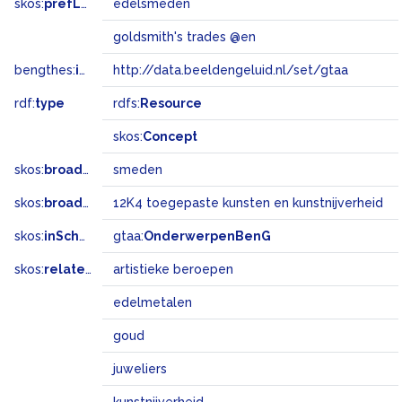
skos:
prefLabel
edelsmeden
goldsmith's trades @en
bengthes:
inSet
http://data.beeldengeluid.nl/set/gtaa
rdf:
type
rdfs:
Resource
skos:
Concept
skos:
broader
smeden
skos:
broadMatch
12K4 toegepaste kunsten en kunstnijverheid
skos:
inScheme
gtaa:
OnderwerpenBenG
skos:
related
artistieke beroepen
edelmetalen
goud
juweliers