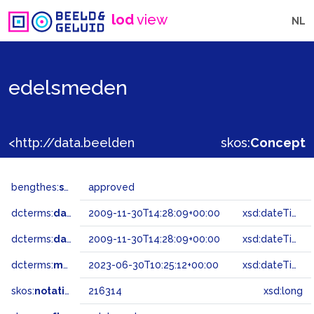
lod
view
NL
edelsmeden
<http://data.beeldengeluid.nl/gtaa/216314>
skos:
Concept
bengthes:
status
approved
dcterms:
dateAccepted
2009-11-30T14:28:09+00:00
xsd:dateTime
dcterms:
dateSubmitted
2009-11-30T14:28:09+00:00
xsd:dateTime
dcterms:
modified
2023-06-30T10:25:12+00:00
xsd:dateTime
skos:
notation
216314
xsd:long