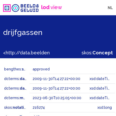
lod
view
NL
drijfgassen
<http://data.beeldengeluid.nl/gtaa/216274>
skos:
Concept
bengthes:
status
approved
dcterms:
dateAccepted
2009-11-30T14:27:22+00:00
xsd:dateTime
dcterms:
dateSubmitted
2009-11-30T14:27:22+00:00
xsd:dateTime
dcterms:
modified
2023-06-30T10:25:05+00:00
xsd:dateTime
skos:
notation
216274
xsd:long