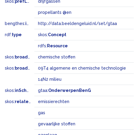
skos:
prefLabel
drijfgassen
propellants @en
bengthes:
inSet
http://data.beeldengeluid.nl/set/gtaa
rdf:
type
skos:
Concept
rdfs:
Resource
skos:
broader
chemische stoffen
skos:
broadMatch
09T4 algemene en chemische technologie
14N2 milieu
skos:
inScheme
gtaa:
OnderwerpenBenG
skos:
related
emissierechten
gas
gevaarlijke stoffen