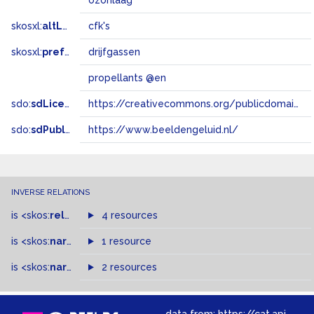
ozonlaag
skosxl:
altLabel
cfk's
skosxl:
prefLabel
drijfgassen
propellants @en
sdo:
sdLicense
https://creativecommons.org/publicdomain/zero/1.0/
sdo:
sdPublisher
https://www.beeldengeluid.nl/
INVERSE RELATIONS
is
<skos:
related
>
of
4 resources
is
<skos:
narrower
>
1 resource
of
is
<skos:
narrowMatch
2 resources
>
of
data from:
https://cat.apis.beeldengeluid.nl/sparql