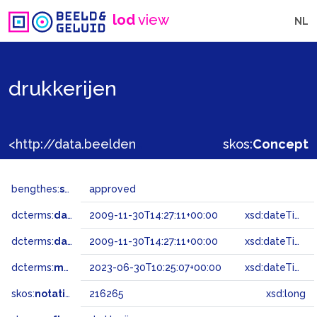
lod
view
NL
drukkerijen
<http://data.beeldengeluid.nl/gtaa/216265>
skos:
Concept
bengthes:
status
approved
dcterms:
dateAccepted
2009-11-30T14:27:11+00:00
xsd:dateTime
dcterms:
dateSubmitted
2009-11-30T14:27:11+00:00
xsd:dateTime
dcterms:
modified
2023-06-30T10:25:07+00:00
xsd:dateTime
skos:
notation
216265
xsd:long