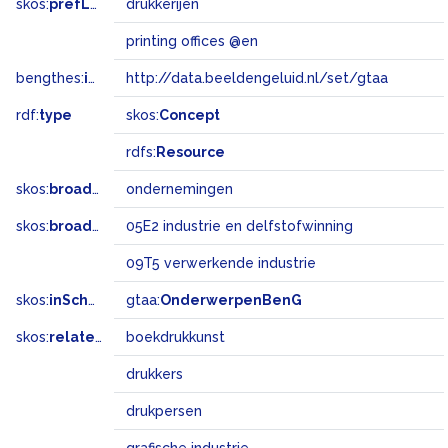
skos:
prefLabel
drukkerijen
printing offices @en
bengthes:
inSet
http://data.beeldengeluid.nl/set/gtaa
rdf:
type
skos:
Concept
rdfs:
Resource
skos:
broader
ondernemingen
skos:
broadMatch
05E2 industrie en delfstofwinning
09T5 verwerkende industrie
skos:
inScheme
gtaa:
OnderwerpenBenG
skos:
related
boekdrukkunst
drukkers
drukpersen