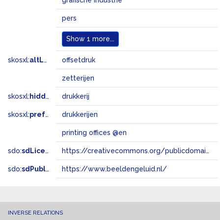
grafische industrie
pers
Show
1 more...
skosxl:
altLabel
offsetdruk
zetterijen
skosxl:
hiddenLabel
drukkerij
skosxl:
prefLabel
drukkerijen
printing offices @en
sdo:
sdLicense
https://creativecommons.org/publicdomain/zero/1.0/
sdo:
sdPublisher
https://www.beeldengeluid.nl/
INVERSE RELATIONS