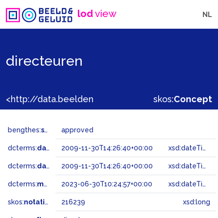
lod
view
NL
directeuren
<http://data.beeldengeluid.nl/gtaa/216239>
skos:
Concept
bengthes:
status
approved
dcterms:
dateAccepted
2009-11-30T14:26:40+00:00
xsd:dateTime
dcterms:
dateSubmitted
2009-11-30T14:26:40+00:00
xsd:dateTime
dcterms:
modified
2023-06-30T10:24:57+00:00
xsd:dateTime
skos:
notation
216239
xsd:long