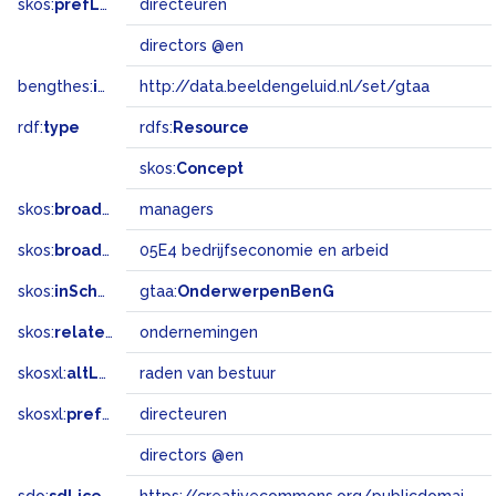
skos:
prefLabel
directeuren
directors @en
bengthes:
inSet
http://data.beeldengeluid.nl/set/gtaa
rdf:
type
rdfs:
Resource
skos:
Concept
skos:
broader
managers
skos:
broadMatch
05E4 bedrijfseconomie en arbeid
skos:
inScheme
gtaa:
OnderwerpenBenG
skos:
related
ondernemingen
skosxl:
altLabel
raden van bestuur
skosxl:
prefLabel
directeuren
directors @en