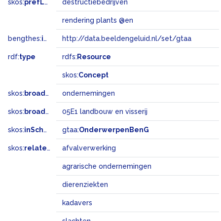
skos:
prefLabel
destructiebedrijven
rendering plants @en
bengthes:
inSet
http://data.beeldengeluid.nl/set/gtaa
rdf:
type
rdfs:
Resource
skos:
Concept
skos:
broader
ondernemingen
skos:
broadMatch
05E1 landbouw en visserij
skos:
inScheme
gtaa:
OnderwerpenBenG
skos:
related
afvalverwerking
agrarische ondernemingen
dierenziekten
kadavers