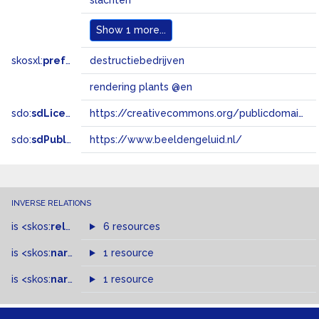
slachten
Show
1 more...
skosxl:
prefLabel
destructiebedrijven
rendering plants @en
sdo:
sdLicense
https://creativecommons.org/publicdomain/zero/1.0/
sdo:
sdPublisher
https://www.beeldengeluid.nl/
INVERSE RELATIONS
is
<skos:
related
>
of
6 resources
is
<skos:
narrower
>
1 resource
of
is
<skos:
narrowMatch
1 resource
>
of