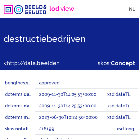
lod
view
NL
destructiebedrijven
<http://data.beeldengeluid.nl/gtaa/216199>
skos:
Concept
bengthes:
status
approved
dcterms:
dateAccepted
2009-11-30T14:25:53+00:00
xsd:dateTime
dcterms:
dateSubmitted
2009-11-30T14:25:53+00:00
xsd:dateTime
dcterms:
modified
2023-06-30T10:24:50+00:00
xsd:dateTime
skos:
notation
216199
xsd:long