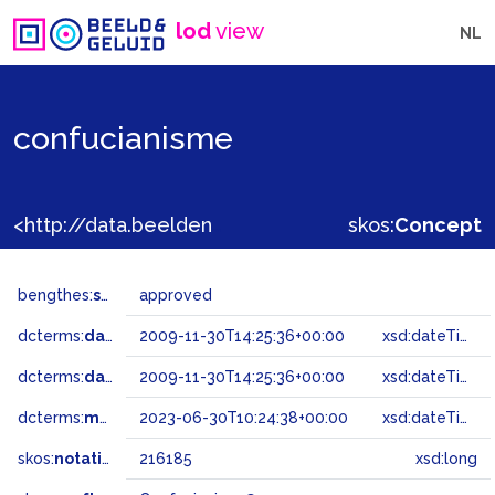
lod
view
NL
confucianisme
<http://data.beeldengeluid.nl/gtaa/216185>
skos:
Concept
bengthes:
status
approved
dcterms:
dateAccepted
2009-11-30T14:25:36+00:00
xsd:dateTime
dcterms:
dateSubmitted
2009-11-30T14:25:36+00:00
xsd:dateTime
dcterms:
modified
2023-06-30T10:24:38+00:00
xsd:dateTime
skos:
notation
216185
xsd:long