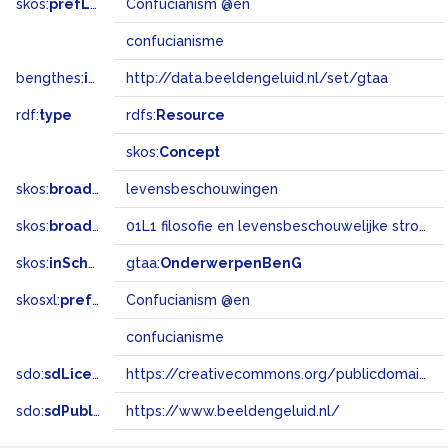
skos:
prefLabel
Confucianism @en
confucianisme
bengthes:
inSet
http://data.beeldengeluid.nl/set/gtaa
rdf:
type
rdfs:
Resource
skos:
Concept
skos:
broader
levensbeschouwingen
skos:
broadMatch
01L1 filosofie en levensbeschouwelijke stromingen
skos:
inScheme
gtaa:
OnderwerpenBenG
skosxl:
prefLabel
Confucianism @en
confucianisme
sdo:
sdLicense
https://creativecommons.org/publicdomain/zero/1.0/
sdo:
sdPublisher
https://www.beeldengeluid.nl/