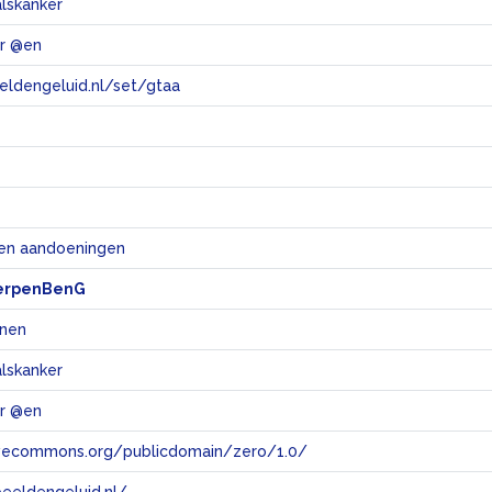
lskanker
er @en
eeldengeluid.nl/set/gtaa
e
 en aandoeningen
erpenBenG
anen
lskanker
er @en
tivecommons.org/publicdomain/zero/1.0/