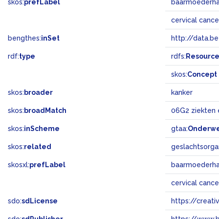
skos:
prefLabel
baarmoederha
cervical canc
bengthes:
inSet
http://data.b
rdf:
type
rdfs:
Resourc
skos:
Concept
skos:
broader
kanker
skos:
broadMatch
06G2 ziekten
skos:
inScheme
gtaa:
Onderw
skos:
related
geslachtsorg
skosxl:
prefLabel
baarmoederha
cervical canc
sdo:
sdLicense
https://crea