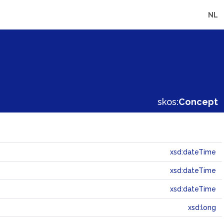
NL
skos:
Concept
xsd:dateTime
xsd:dateTime
xsd:dateTime
xsd:long