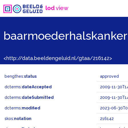
lod
view
baarmoederhalskanker
<http://data.beeldengeluid.nl/gtaa/216142>
bengthes:
status
approved
dcterms:
dateAccepted
2009-11-30T14
dcterms:
dateSubmitted
2009-11-30T14
dcterms:
modified
2023-06-30T0
skos:
notation
216142