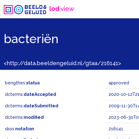
lod
view
bacteriën
<http://data.beeldengeluid.nl/gtaa/216141>
bengthes:
status
approved
dcterms:
dateAccepted
2020-10-12T21
dcterms:
dateSubmitted
2009-11-30T14
dcterms:
modified
2023-06-30T0
skos:
notation
216141