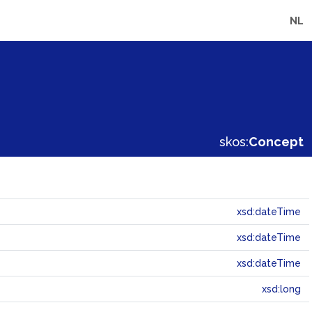
NL
skos:
Concept
xsd:dateTime
xsd:dateTime
xsd:dateTime
xsd:long