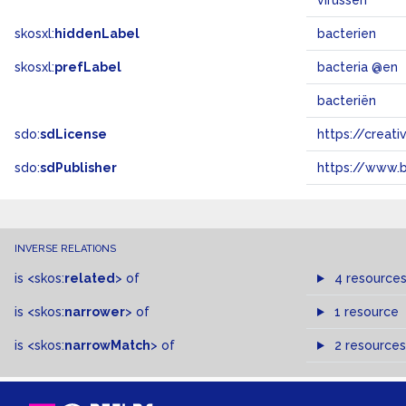
virussen
skosxl:
hiddenLabel
bacterien
skosxl:
prefLabel
bacteria @en
bacteriën
sdo:
sdLicense
https://crea
sdo:
sdPublisher
https://www.b
INVERSE RELATIONS
is
<skos:
related
>
of
4 resource
is
<skos:
narrower
>
of
1 resource
is
<skos:
narrowMatch
>
of
2 resources