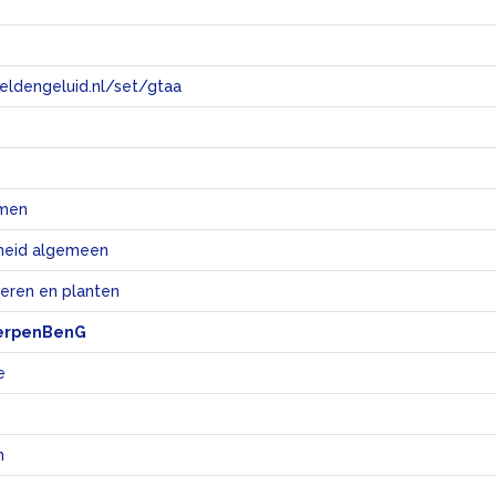
eeldengeluid.nl/set/gtaa
e
smen
eid algemeen
ieren en planten
erpenBenG
e
n