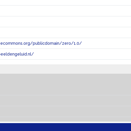
tivecommons.org/publicdomain/zero/1.0/
eeldengeluid.nl/
s