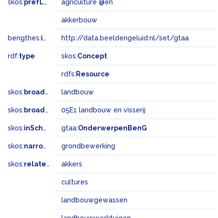
skos:
prefLabel
agriculture @en
akkerbouw
bengthes:
inSet
http://data.beeldengeluid.nl/set/gtaa
rdf:
type
skos:
Concept
rdfs:
Resource
skos:
broader
landbouw
skos:
broadMatch
05E1 landbouw en visserij
skos:
inScheme
gtaa:
OnderwerpenBenG
skos:
narrower
grondbewerking
skos:
related
akkers
cultures
landbouwgewassen