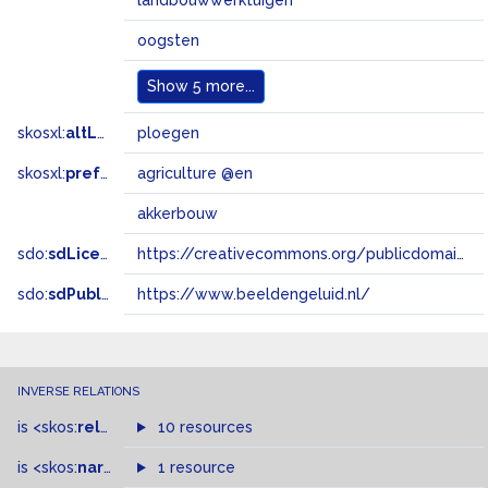
landbouwwerktuigen
oogsten
Show
5 more...
skosxl:
altLabel
ploegen
skosxl:
prefLabel
agriculture @en
akkerbouw
sdo:
sdLicense
https://creativecommons.org/publicdomain/zero/1.0/
sdo:
sdPublisher
https://www.beeldengeluid.nl/
INVERSE RELATIONS
is
<skos:
related
>
of
10 resources
is
<skos:
narrower
>
1 resource
of