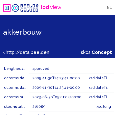
lod
view
NL
akkerbouw
<http://data.beeldengeluid.nl/gtaa/216089>
skos:
Concept
bengthes:
status
approved
dcterms:
dateAccepted
2009-11-30T14:23:41+00:00
xsd:dateTime
dcterms:
dateSubmitted
2009-11-30T14:23:41+00:00
xsd:dateTime
dcterms:
modified
2023-06-30T09:01:04+00:00
xsd:dateTime
skos:
notation
216089
xsd:long