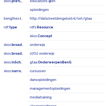
skos:
prefLabel
educations @en
opleidingen
bengthes:
inSet
http://data.beeldengeluid.nl/set/gtaa
rdf:
type
rdfs:
Resource
skos:
Concept
skos:
broader
onderwijs
skos:
broadMatch
07O2 onderwijs
skos:
inScheme
gtaa:
OnderwerpenBenG
skos:
narrower
cursussen
dansopleidingen
managementopleidingen
mediatraining