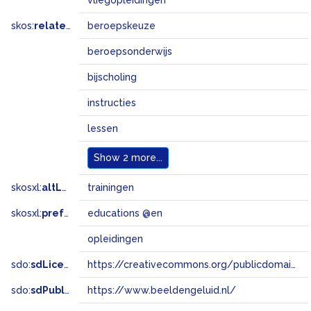
vliegopleidingen
skos:
related
beroepskeuze
beroepsonderwijs
bijscholing
instructies
lessen
Show
2 more...
skosxl:
altLabel
trainingen
skosxl:
prefLabel
educations @en
opleidingen
sdo:
sdLicense
https://creativecommons.org/publicdomain/zero/1.0/
sdo:
sdPublisher
https://www.beeldengeluid.nl/