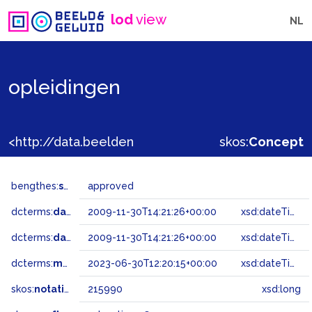
lod
view
NL
opleidingen
<http://data.beeldengeluid.nl/gtaa/215990>
skos:
Concept
bengthes:
status
approved
dcterms:
dateAccepted
2009-11-30T14:21:26+00:00
xsd:dateTime
dcterms:
dateSubmitted
2009-11-30T14:21:26+00:00
xsd:dateTime
dcterms:
modified
2023-06-30T12:20:15+00:00
xsd:dateTime
skos:
notation
215990
xsd:long