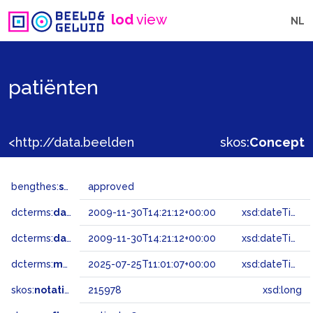
lod
view
NL
patiënten
<http://data.beeldengeluid.nl/gtaa/215978>
skos:
Concept
bengthes:
status
approved
dcterms:
dateAccepted
2009-11-30T14:21:12+00:00
xsd:dateTime
dcterms:
dateSubmitted
2009-11-30T14:21:12+00:00
xsd:dateTime
dcterms:
modified
2025-07-25T11:01:07+00:00
xsd:dateTime
skos:
notation
215978
xsd:long