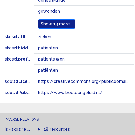
geneeskunde
gewonden
Show
13 more...
skosxl:
altLabel
zieken
skosxl:
hiddenLabel
patienten
skosxl:
prefLabel
patients @en
patiënten
sdo:
sdLicense
https://creativecommons.org/publicdomain/zero/1.0/
sdo:
sdPublisher
https://www.beeldengeluid.nl/
INVERSE RELATIONS
is
<skos:
related
>
of
18 resources