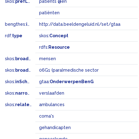
skos:
prefLabel
patients @en
patiënten
bengthes:
inSet
http://data.beeldengeluid.nl/set/gtaa
rdf:
type
skos:
Concept
rdfs:
Resource
skos:
broader
mensen
skos:
broadMatch
06G1 (para)medische sector
skos:
inScheme
gtaa:
OnderwerpenBenG
skos:
narrower
verslaafden
skos:
related
ambulances
coma's
gehandicapten