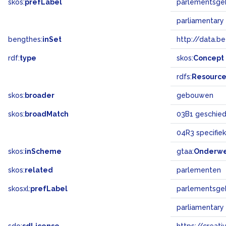
skos:
prefLabel
parlementsg
parliamentary
bengthes:
inSet
http://data.b
rdf:
type
skos:
Concept
rdfs:
Resourc
skos:
broader
gebouwen
skos:
broadMatch
03B1 geschiede
04R3 specifi
skos:
inScheme
gtaa:
Onderw
skos:
related
parlementen
skosxl:
prefLabel
parlementsg
parliamentary