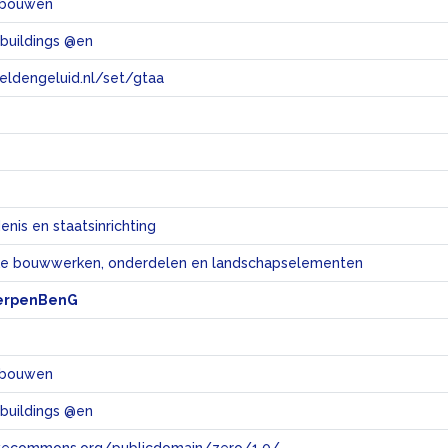
ebouwen
 buildings @en
eeldengeluid.nl/set/gtaa
e
nis en staatsinrichting
eke bouwwerken, onderdelen en landschapselementen
erpenBenG
ebouwen
 buildings @en