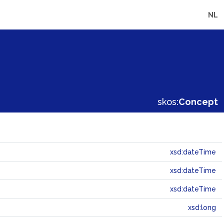
NL
skos:
Concept
xsd:dateTime
xsd:dateTime
xsd:dateTime
xsd:long