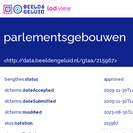
lod
view
parlementsgebouwen
<http://data.beeldengeluid.nl/gtaa/215967>
bengthes:
status
approved
dcterms:
dateAccepted
2009-11-30T14
dcterms:
dateSubmitted
2009-11-30T14
dcterms:
modified
2023-06-30T12
skos:
notation
215967