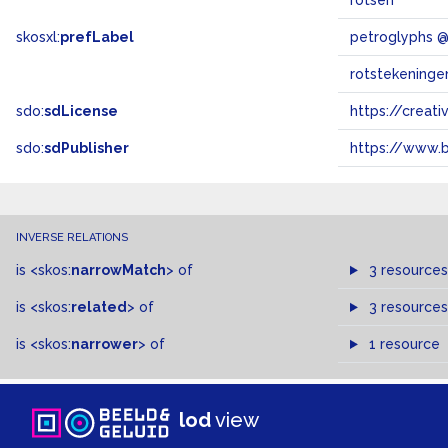
rotsen
skosxl:
prefLabel
petroglyphs 
rotstekeninge
sdo:
sdLicense
https://crea
sdo:
sdPublisher
https://www.b
INVERSE RELATIONS
is
<skos:
narrowMatch
>
of
3 resources
is
<skos:
related
>
of
3 resources
is
<skos:
narrower
>
of
1 resource
lod
view