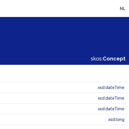
NL
skos:
Concept
xsd:dateTime
xsd:dateTime
xsd:dateTime
xsd:long