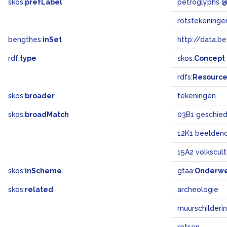
skos:
prefLabel
petroglyphs 
rotstekeninge
bengthes:
inSet
http://data.b
rdf:
type
skos:
Concept
rdfs:
Resourc
skos:
broader
tekeningen
skos:
broadMatch
03B1 geschiede
12K1 beeldend
15A2 volkscul
skos:
inScheme
gtaa:
Onderw
skos:
related
archeologie
muurschilderi