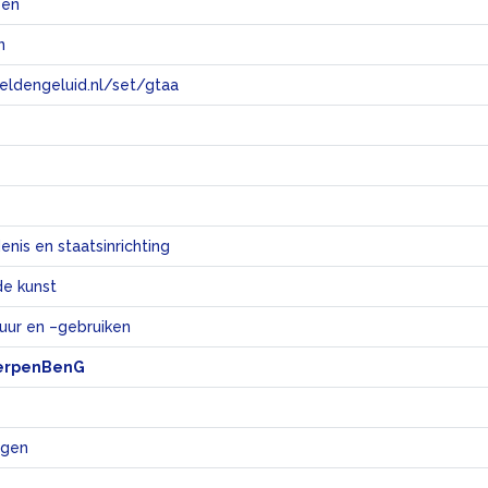
@en
n
eeldengeluid.nl/set/gtaa
e
nis en staatsinrichting
e kunst
tuur en –gebruiken
erpenBenG
ngen