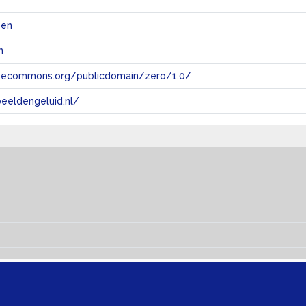
@en
n
tivecommons.org/publicdomain/zero/1.0/
eeldengeluid.nl/