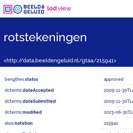
lod
view
rotstekeningen
<http://data.beeldengeluid.nl/gtaa/215941>
bengthes:
status
approved
dcterms:
dateAccepted
2009-11-30T14
dcterms:
dateSubmitted
2009-11-30T14
dcterms:
modified
2023-06-30T12
skos:
notation
215941