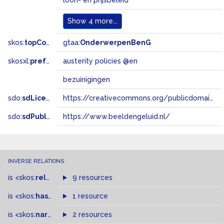
loon- en prijsbeleid
Show
4 more...
skos:
topConceptOf
gtaa:
OnderwerpenBenG
skosxl:
prefLabel
austerity policies @en
bezuinigingen
sdo:
sdLicense
https://creativecommons.org/publicdomain/zero/1.0/
sdo:
sdPublisher
https://www.beeldengeluid.nl/
INVERSE RELATIONS
is
<skos:
related
>
of
9 resources
is
<skos:
hasTopConcept
1 resource
>
of
is
<skos:
narrowMatch
2 resources
>
of