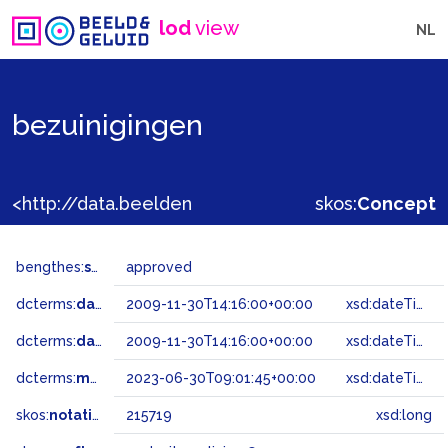
lod
view
NL
bezuinigingen
<http://data.beeldengeluid.nl/gtaa/215719>
skos:
Concept
bengthes:
status
approved
dcterms:
dateAccepted
2009-11-30T14:16:00+00:00
xsd:dateTime
dcterms:
dateSubmitted
2009-11-30T14:16:00+00:00
xsd:dateTime
dcterms:
modified
2023-06-30T09:01:45+00:00
xsd:dateTime
skos:
notation
215719
xsd:long