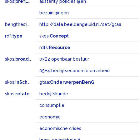
skos:
prefLabel
austerity policies @en
bezuinigingen
bengthes:
inSet
http://data.beeldengeluid.nl/set/gtaa
rdf:
type
skos:
Concept
rdfs:
Resource
skos:
broadMatch
03B2 openbaar bestuur
05E4 bedrijfseconomie en arbeid
skos:
inScheme
gtaa:
OnderwerpenBenG
skos:
related
bedrijfskunde
consumptie
economie
economische crises