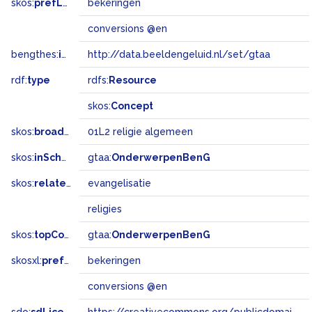
skos:
prefLabel
bekeringen
conversions @en
bengthes:
inSet
http://data.beeldengeluid.nl/set/gtaa
rdf:
type
rdfs:
Resource
skos:
Concept
skos:
broadMatch
01L2 religie algemeen
skos:
inScheme
gtaa:
OnderwerpenBenG
skos:
related
evangelisatie
religies
skos:
topConceptOf
gtaa:
OnderwerpenBenG
skosxl:
prefLabel
bekeringen
conversions @en