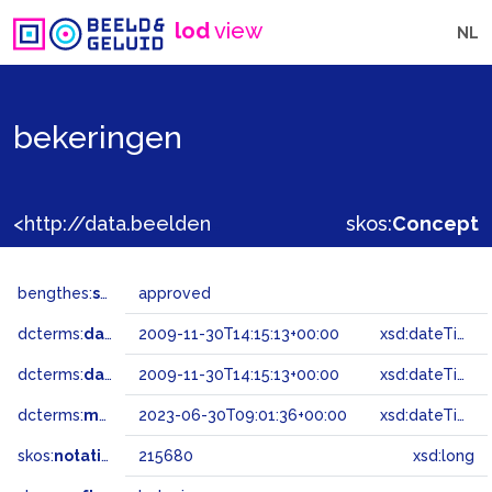
lod
view
NL
bekeringen
<http://data.beeldengeluid.nl/gtaa/215680>
skos:
Concept
bengthes:
status
approved
dcterms:
dateAccepted
2009-11-30T14:15:13+00:00
xsd:dateTime
dcterms:
dateSubmitted
2009-11-30T14:15:13+00:00
xsd:dateTime
dcterms:
modified
2023-06-30T09:01:36+00:00
xsd:dateTime
skos:
notation
215680
xsd:long