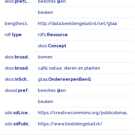
skos:
prefLabel
beeches @en
beuken
bengthes:
inSet
http://data.beeldengeluid.nl/set/gtaa
rdf:
type
rdfs:
Resource
skos:
Concept
skos:
broader
bomen
skos:
broadMatch
14N1 natuur, dieren en planten
skos:
inScheme
gtaa:
OnderwerpenBenG
skosxl:
prefLabel
beeches @en
beuken
sdo:
sdLicense
https://creativecommons.org/publicdomain/zero/1.0/
sdo:
sdPublisher
https://www.beeldengeluid.nl/