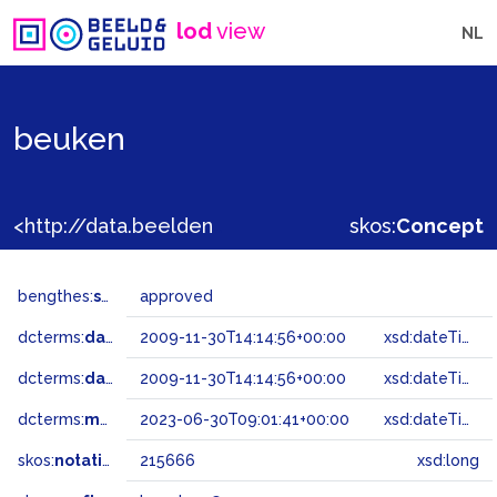
lod
view
NL
beuken
<http://data.beeldengeluid.nl/gtaa/215666>
skos:
Concept
bengthes:
status
approved
dcterms:
dateAccepted
2009-11-30T14:14:56+00:00
xsd:dateTime
dcterms:
dateSubmitted
2009-11-30T14:14:56+00:00
xsd:dateTime
dcterms:
modified
2023-06-30T09:01:41+00:00
xsd:dateTime
skos:
notation
215666
xsd:long