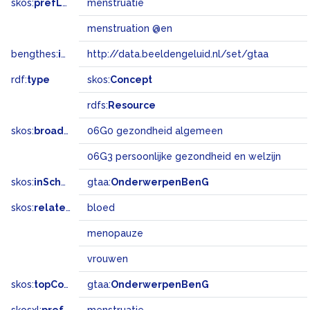
skos:
prefLabel
menstruatie
menstruation @en
bengthes:
inSet
http://data.beeldengeluid.nl/set/gtaa
rdf:
type
skos:
Concept
rdfs:
Resource
skos:
broadMatch
06G0 gezondheid algemeen
06G3 persoonlijke gezondheid en welzijn
skos:
inScheme
gtaa:
OnderwerpenBenG
skos:
related
bloed
menopauze
vrouwen
skos:
topConceptOf
gtaa:
OnderwerpenBenG