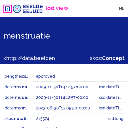
lod
view
NL
menstruatie
<http://data.beeldengeluid.nl/gtaa/215574>
skos:
Concept
bengthes:
status
approved
dcterms:
dateAccepted
2009-11-30T14:12:57+00:00
xsd:dateTime
dcterms:
dateSubmitted
2009-11-30T14:12:57+00:00
xsd:dateTime
dcterms:
modified
2023-06-30T12:09:50+00:00
xsd:dateTime
skos:
notation
215574
xsd:long