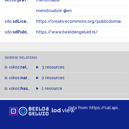
skosxl:
prefLabel
menstruatie
menstruation @en
sdo:
sdLicense
https://creativecommons.org/publicdomain/zero/1.0/
sdo:
sdPublisher
https://www.beeldengeluid.nl/
INVERSE RELATIONS
is
<skos:
related
>
of
3 resources
is
<skos:
narrowMatch
2 resources
>
of
is
<skos:
hasTopConcept
1 resource
>
of
data from:
https://cat.apis.beeldengeluid.nl/sparql
lod
view