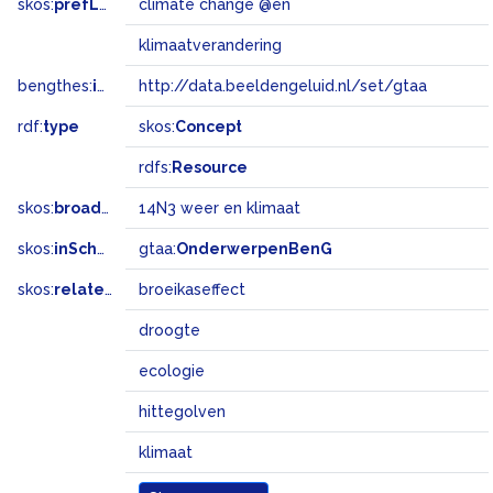
skos:
prefLabel
climate change @en
klimaatverandering
bengthes:
inSet
http://data.beeldengeluid.nl/set/gtaa
rdf:
type
skos:
Concept
rdfs:
Resource
skos:
broadMatch
14N3 weer en klimaat
skos:
inScheme
gtaa:
OnderwerpenBenG
skos:
related
broeikaseffect
droogte
ecologie
hittegolven
klimaat