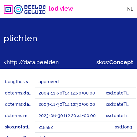
lod
view
NL
plichten
<http://data.beeldengeluid.nl/gtaa/215552>
skos:
Concept
bengthes:
status
approved
dcterms:
dateAccepted
2009-11-30T14:12:30+00:00
xsd:dateTime
dcterms:
dateSubmitted
2009-11-30T14:12:30+00:00
xsd:dateTime
dcterms:
modified
2023-06-30T12:20:41+00:00
xsd:dateTime
skos:
notation
215552
xsd:long