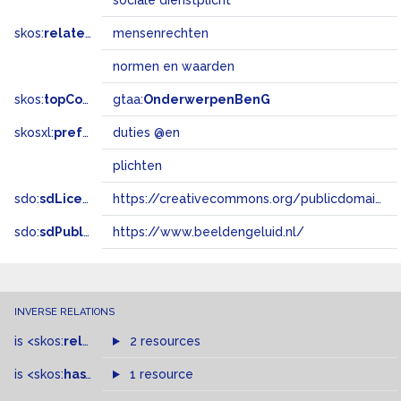
sociale dienstplicht
skos:
related
mensenrechten
normen en waarden
skos:
topConceptOf
gtaa:
OnderwerpenBenG
skosxl:
prefLabel
duties @en
plichten
sdo:
sdLicense
https://creativecommons.org/publicdomain/zero/1.0/
sdo:
sdPublisher
https://www.beeldengeluid.nl/
INVERSE RELATIONS
is
<skos:
related
>
of
2 resources
is
<skos:
hasTopConcept
1 resource
>
of