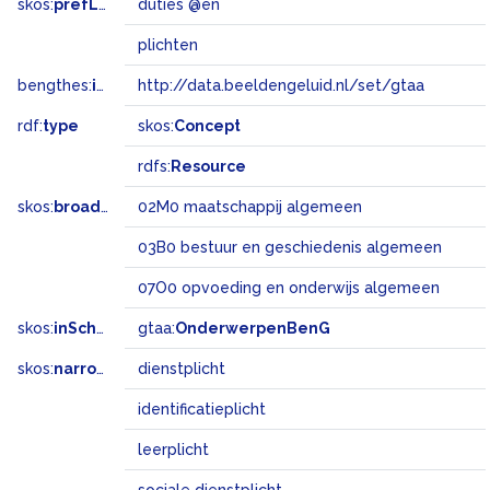
skos:
prefLabel
duties @en
plichten
bengthes:
inSet
http://data.beeldengeluid.nl/set/gtaa
rdf:
type
skos:
Concept
rdfs:
Resource
skos:
broadMatch
02M0 maatschappij algemeen
03B0 bestuur en geschiedenis algemeen
07O0 opvoeding en onderwijs algemeen
skos:
inScheme
gtaa:
OnderwerpenBenG
skos:
narrower
dienstplicht
identificatieplicht
leerplicht