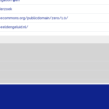
tigation @en
derzoek
tivecommons.org/publicdomain/zero/1.0/
eeldengeluid.nl/
s