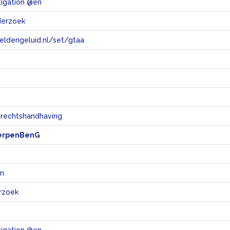
tigation @en
derzoek
eeldengeluid.nl/set/gtaa
e
 rechtshandhaving
erpenBenG
en
rzoek