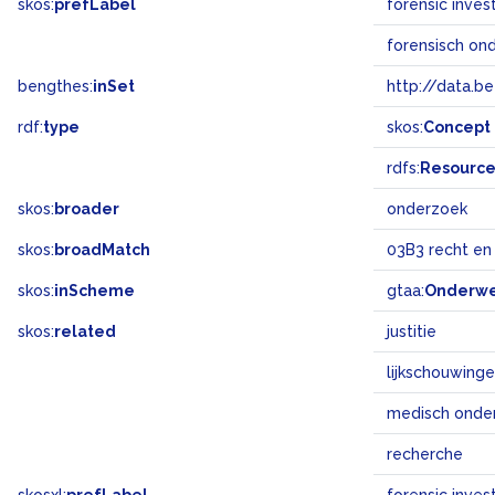
skos:
prefLabel
forensic inves
forensisch on
bengthes:
inSet
http://data.b
rdf:
type
skos:
Concept
rdfs:
Resourc
skos:
broader
onderzoek
skos:
broadMatch
03B3 recht en
skos:
inScheme
gtaa:
Onderw
skos:
related
justitie
lijkschouwing
medisch onde
recherche