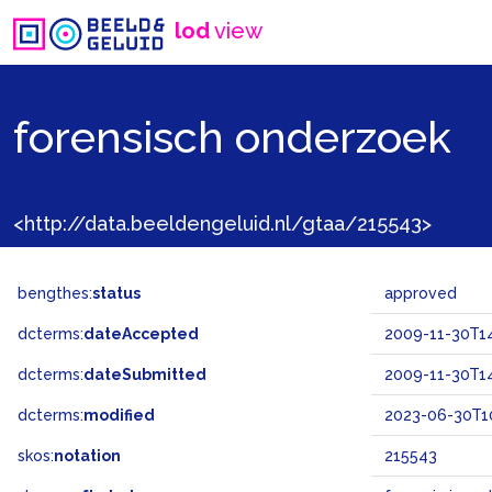
lod
view
forensisch onderzoek
<http://data.beeldengeluid.nl/gtaa/215543>
bengthes:
status
approved
dcterms:
dateAccepted
2009-11-30T14
dcterms:
dateSubmitted
2009-11-30T14
dcterms:
modified
2023-06-30T10
skos:
notation
215543