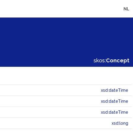
NL
skos:
Concept
xsd:dateTime
xsd:dateTime
xsd:dateTime
xsd:long