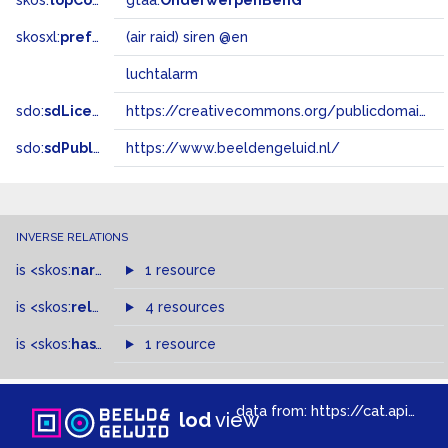
skos:
topConceptOf
gtaa:
OnderwerpenBenG
skosxl:
prefLabel
(air raid) siren @en
luchtalarm
sdo:
sdLicense
https://creativecommons.org/publicdomain/zero/1.0/
sdo:
sdPublisher
https://www.beeldengeluid.nl/
INVERSE RELATIONS
is
<skos:
narrowMatch
1 resource
>
of
is
<skos:
related
>
of
4 resources
is
<skos:
hasTopConcept
1 resource
>
of
data from:
https://cat.apis.beeldengeluid.nl/sparql
lod
view