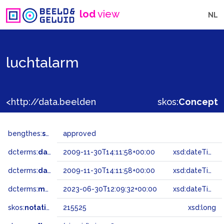
lod
view
NL
luchtalarm
<http://data.beeldengeluid.nl/gtaa/215525>
skos:
Concept
bengthes:
status
approved
dcterms:
dateAccepted
2009-11-30T14:11:58+00:00
xsd:dateTime
dcterms:
dateSubmitted
2009-11-30T14:11:58+00:00
xsd:dateTime
dcterms:
modified
2023-06-30T12:09:32+00:00
xsd:dateTime
skos:
notation
215525
xsd:long