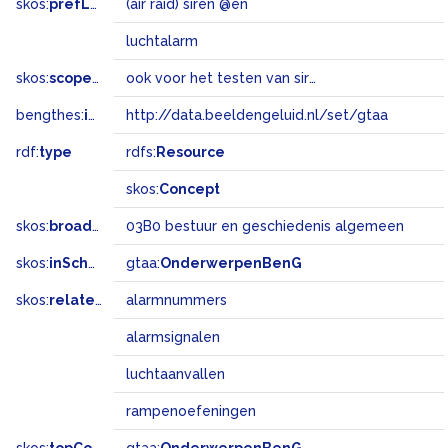
skos:
prefLabel
(air raid) siren @en
luchtalarm
skos:
scopeNote
ook voor het testen van sirenes; dan te combineren met 'tests'
bengthes:
inSet
http://data.beeldengeluid.nl/set/gtaa
rdf:
type
rdfs:
Resource
skos:
Concept
skos:
broadMatch
03B0 bestuur en geschiedenis algemeen
skos:
inScheme
gtaa:
OnderwerpenBenG
skos:
related
alarmnummers
alarmsignalen
luchtaanvallen
rampenoefeningen