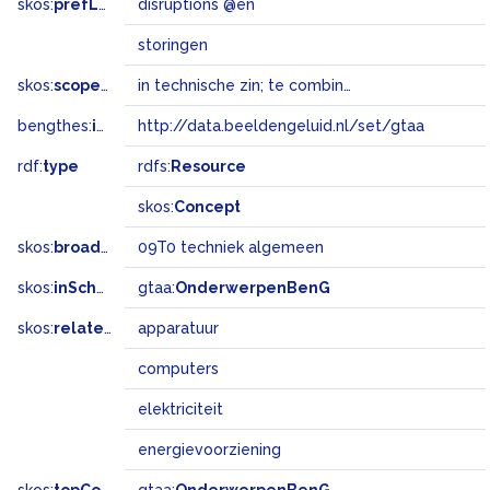
skos:
prefLabel
disruptions @en
storingen
skos:
scopeNote
in technische zin; te combineren met bijv. elektriciteit, computers, apparatuur
bengthes:
inSet
http://data.beeldengeluid.nl/set/gtaa
rdf:
type
rdfs:
Resource
skos:
Concept
skos:
broadMatch
09T0 techniek algemeen
skos:
inScheme
gtaa:
OnderwerpenBenG
skos:
related
apparatuur
computers
elektriciteit
energievoorziening