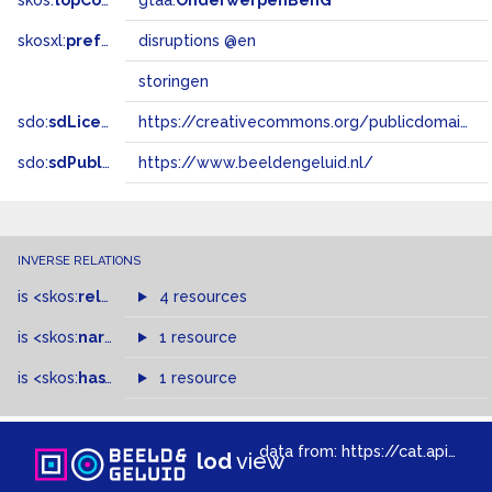
skos:
topConceptOf
gtaa:
OnderwerpenBenG
skosxl:
prefLabel
disruptions @en
storingen
sdo:
sdLicense
https://creativecommons.org/publicdomain/zero/1.0/
sdo:
sdPublisher
https://www.beeldengeluid.nl/
INVERSE RELATIONS
is
<skos:
related
>
of
4 resources
is
<skos:
narrowMatch
1 resource
>
of
is
<skos:
hasTopConcept
1 resource
>
of
data from:
https://cat.apis.beeldengeluid.nl/sparql
lod
view