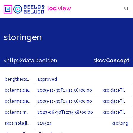
lod
view
NL
storingen
<http://data.beeldengeluid.nl/gtaa/215524>
skos:
Concept
bengthes:
status
approved
dcterms:
dateAccepted
2009-11-30T14:11:56+00:00
xsd:dateTime
dcterms:
dateSubmitted
2009-11-30T14:11:56+00:00
xsd:dateTime
dcterms:
modified
2023-06-30T12:35:58+00:00
xsd:dateTime
skos:
notation
215524
xsd:long