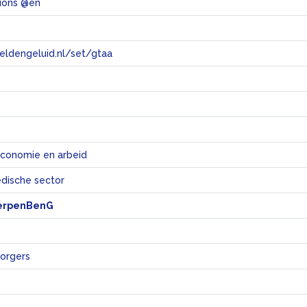
sions @en
eeldengeluid.nl/set/gtaa
e
economie en arbeid
dische sector
erpenBenG
orgers