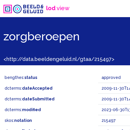
lod
view
zorgberoepen
<http://data.beeldengeluid.nl/gtaa/215497>
bengthes:
status
approved
dcterms:
dateAccepted
2009-11-30T14
dcterms:
dateSubmitted
2009-11-30T14
dcterms:
modified
2023-06-30T13
skos:
notation
215497