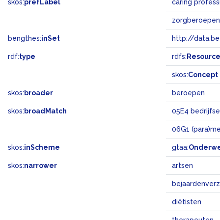
skos:
prefLabel
caring profes
zorgberoepen
bengthes:
inSet
http://data.b
rdf:
type
rdfs:
Resourc
skos:
Concept
skos:
broader
beroepen
skos:
broadMatch
05E4 bedrijfs
06G1 (para)me
skos:
inScheme
gtaa:
Onderw
skos:
narrower
artsen
bejaardenverz
diëtisten