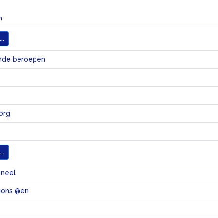
n
..
ende beroepen
org
..
oneel
sions @en