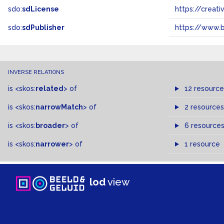
sdo:
sdLicense
https://crea
sdo:
sdPublisher
https://www.b
INVERSE RELATIONS
is
<skos:
related
>
of
12 resource
is
<skos:
narrowMatch
>
of
2 resources
is
<skos:
broader
>
of
6 resource
is
<skos:
narrower
>
of
1 resource
lod
view