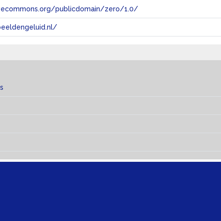
tivecommons.org/publicdomain/zero/1.0/
eeldengeluid.nl/
s
s