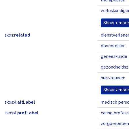
therapeuten
verloskundige
Show
1 more.
skos:
related
dienstverlen
doventolken
geneeskunde
gezondheidsz
huisvrouwen
Show
7 more.
skosxl:
altLabel
medisch pers
skosxl:
prefLabel
caring profes
zorgberoepen