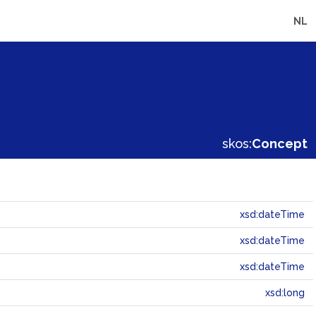
NL
skos:
Concept
xsd:dateTime
xsd:dateTime
xsd:dateTime
xsd:long