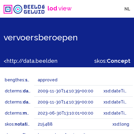
lod
view
NL
vervoersberoepen
<http://data.beeldengeluid.nl/gtaa/215488>
skos:
Concept
bengthes:
status
approved
dcterms:
dateAccepted
2009-11-30T14:10:39+00:00
xsd:dateTime
dcterms:
dateSubmitted
2009-11-30T14:10:39+00:00
xsd:dateTime
dcterms:
modified
2023-06-30T13:10:01+00:00
xsd:dateTime
skos:
notation
215488
xsd:long