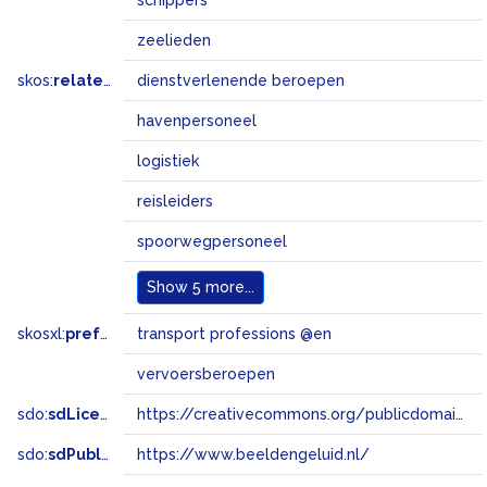
schippers
zeelieden
skos:
related
dienstverlenende beroepen
havenpersoneel
logistiek
reisleiders
spoorwegpersoneel
Show
5 more...
skosxl:
prefLabel
transport professions @en
vervoersberoepen
sdo:
sdLicense
https://creativecommons.org/publicdomain/zero/1.0/
sdo:
sdPublisher
https://www.beeldengeluid.nl/