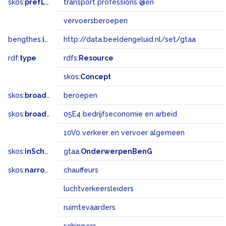
skos:
prefLabel
transport professions @en
vervoersberoepen
bengthes:
inSet
http://data.beeldengeluid.nl/set/gtaa
rdf:
type
rdfs:
Resource
skos:
Concept
skos:
broader
beroepen
skos:
broadMatch
05E4 bedrijfseconomie en arbeid
10V0 verkeer en vervoer algemeen
skos:
inScheme
gtaa:
OnderwerpenBenG
skos:
narrower
chauffeurs
luchtverkeersleiders
ruimtevaarders