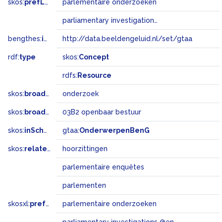
skos:
prefLabel
parlementaire onderzoeken
parliamentary investigations @en
bengthes:
inSet
http://data.beeldengeluid.nl/set/gtaa
rdf:
type
skos:
Concept
rdfs:
Resource
skos:
broader
onderzoek
skos:
broadMatch
03B2 openbaar bestuur
skos:
inScheme
gtaa:
OnderwerpenBenG
skos:
related
hoorzittingen
parlementaire enquêtes
parlementen
skosxl:
prefLabel
parlementaire onderzoeken