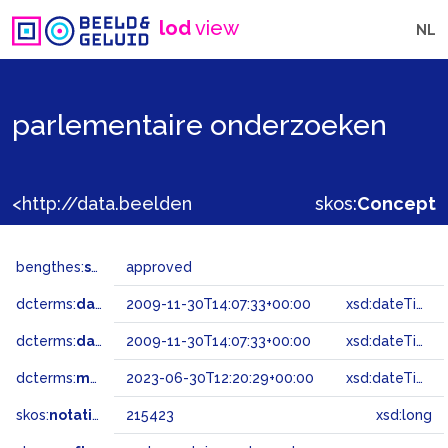
lod
view
NL
parlementaire onderzoeken
<http://data.beeldengeluid.nl/gtaa/215423>
skos:
Concept
bengthes:
status
approved
dcterms:
dateAccepted
2009-11-30T14:07:33+00:00
xsd:dateTime
dcterms:
dateSubmitted
2009-11-30T14:07:33+00:00
xsd:dateTime
dcterms:
modified
2023-06-30T12:20:29+00:00
xsd:dateTime
skos:
notation
215423
xsd:long