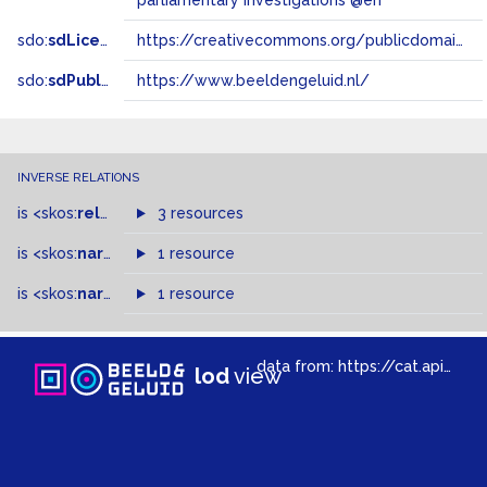
parliamentary investigations @en
sdo:
sdLicense
https://creativecommons.org/publicdomain/zero/1.0/
sdo:
sdPublisher
https://www.beeldengeluid.nl/
INVERSE RELATIONS
is
<skos:
related
>
of
3 resources
is
<skos:
narrowMatch
1 resource
>
of
is
<skos:
narrower
>
1 resource
of
data from:
https://cat.apis.beeldengeluid.nl/sparql
lod
view