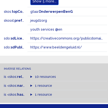
Show
5 more...
skos:
topConceptOf
gtaa:
OnderwerpenBenG
skosxl:
prefLabel
jeugdzorg
youth services @en
sdo:
sdLicense
https://creativecommons.org/publicdomain/zero/1.0/
sdo:
sdPublisher
https://www.beeldengeluid.nl/
INVERSE RELATIONS
is
<skos:
related
>
of
10 resources
is
<skos:
narrowMatch
1 resource
>
of
is
<skos:
hasTopConcept
1 resource
>
of