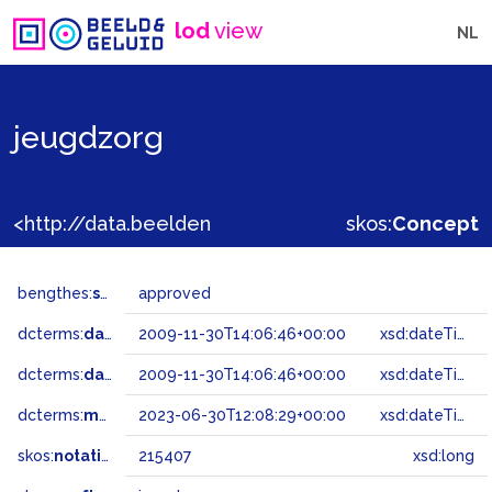
lod
view
NL
jeugdzorg
<http://data.beeldengeluid.nl/gtaa/215407>
skos:
Concept
bengthes:
status
approved
dcterms:
dateAccepted
2009-11-30T14:06:46+00:00
xsd:dateTime
dcterms:
dateSubmitted
2009-11-30T14:06:46+00:00
xsd:dateTime
dcterms:
modified
2023-06-30T12:08:29+00:00
xsd:dateTime
skos:
notation
215407
xsd:long