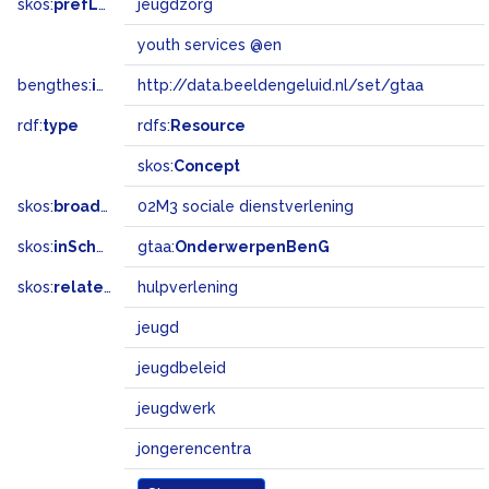
skos:
prefLabel
jeugdzorg
youth services @en
bengthes:
inSet
http://data.beeldengeluid.nl/set/gtaa
rdf:
type
rdfs:
Resource
skos:
Concept
skos:
broadMatch
02M3 sociale dienstverlening
skos:
inScheme
gtaa:
OnderwerpenBenG
skos:
related
hulpverlening
jeugd
jeugdbeleid
jeugdwerk
jongerencentra