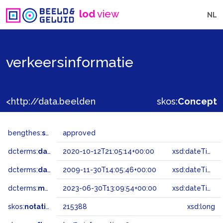
lod
view
NL
verkeersinformatie
<http://data.beeldengeluid.nl/gtaa/215388>
skos:
Concept
bengthes:
status
approved
dcterms:
dateAccepted
2020-10-12T21:05:14+00:00
xsd:dateTime
dcterms:
dateSubmitted
2009-11-30T14:05:46+00:00
xsd:dateTime
dcterms:
modified
2023-06-30T13:09:54+00:00
xsd:dateTime
skos:
notation
215388
xsd:long