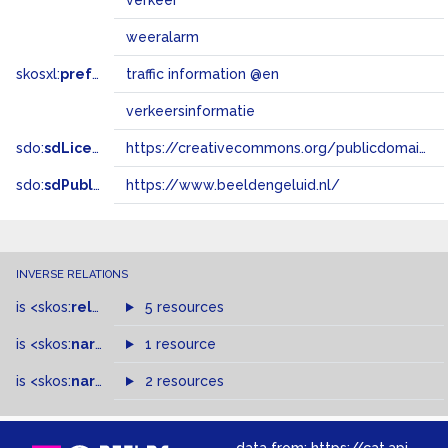
verkeer
weeralarm
skosxl:
prefLabel
traffic information @en
verkeersinformatie
sdo:
sdLicense
https://creativecommons.org/publicdomain/zero/1.0/
sdo:
sdPublisher
https://www.beeldengeluid.nl/
INVERSE RELATIONS
is
<skos:
related
>
of
5 resources
is
<skos:
narrower
>
1 resource
of
is
<skos:
narrowMatch
2 resources
>
of
data from:
https://cat.apis.beeldengeluid.nl/sparql