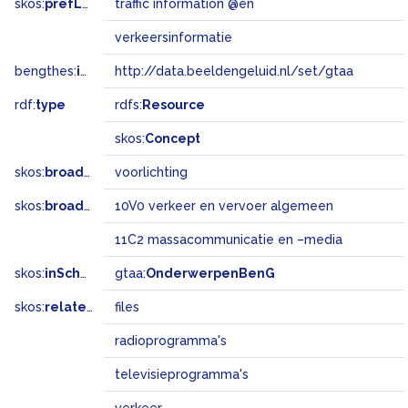
skos:
prefLabel
traffic information @en
verkeersinformatie
bengthes:
inSet
http://data.beeldengeluid.nl/set/gtaa
rdf:
type
rdfs:
Resource
skos:
Concept
skos:
broader
voorlichting
skos:
broadMatch
10V0 verkeer en vervoer algemeen
11C2 massacommunicatie en –media
skos:
inScheme
gtaa:
OnderwerpenBenG
skos:
related
files
radioprogramma's
televisieprogramma's