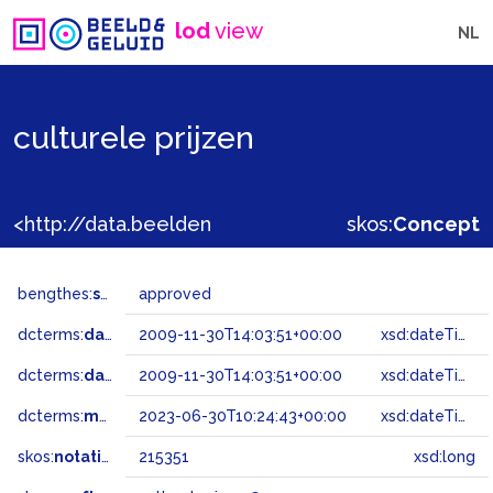
lod
view
NL
culturele prijzen
<http://data.beeldengeluid.nl/gtaa/215351>
skos:
Concept
bengthes:
status
approved
dcterms:
dateAccepted
2009-11-30T14:03:51+00:00
xsd:dateTime
dcterms:
dateSubmitted
2009-11-30T14:03:51+00:00
xsd:dateTime
dcterms:
modified
2023-06-30T10:24:43+00:00
xsd:dateTime
skos:
notation
215351
xsd:long