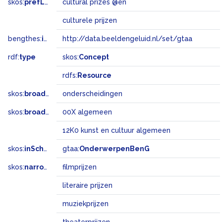
skos:
prefLabel
cultural prizes @en
culturele prijzen
bengthes:
inSet
http://data.beeldengeluid.nl/set/gtaa
rdf:
type
skos:
Concept
rdfs:
Resource
skos:
broader
onderscheidingen
skos:
broadMatch
00X algemeen
12K0 kunst en cultuur algemeen
skos:
inScheme
gtaa:
OnderwerpenBenG
skos:
narrower
filmprijzen
literaire prijzen
muziekprijzen