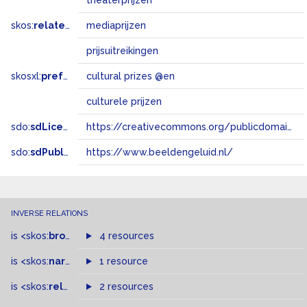
theaterprijzen
skos:
related
mediaprijzen
prijsuitreikingen
skosxl:
prefLabel
cultural prizes @en
culturele prijzen
sdo:
sdLicense
https://creativecommons.org/publicdomain/zero/1.0/
sdo:
sdPublisher
https://www.beeldengeluid.nl/
INVERSE RELATIONS
is
<skos:
broader
>
of
4 resources
is
<skos:
narrower
>
1 resource
of
is
<skos:
related
>
of
2 resources