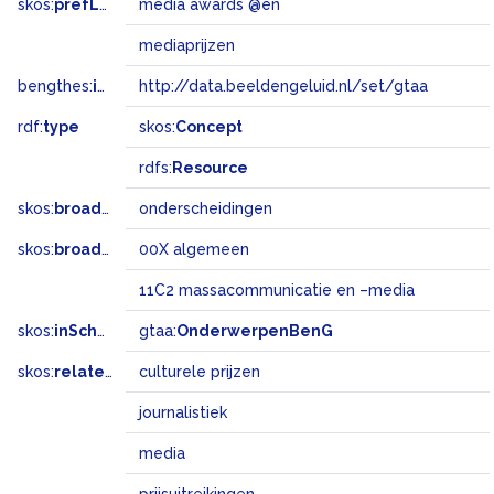
skos:
prefLabel
media awards @en
mediaprijzen
bengthes:
inSet
http://data.beeldengeluid.nl/set/gtaa
rdf:
type
skos:
Concept
rdfs:
Resource
skos:
broader
onderscheidingen
skos:
broadMatch
00X algemeen
11C2 massacommunicatie en –media
skos:
inScheme
gtaa:
OnderwerpenBenG
skos:
related
culturele prijzen
journalistiek
media