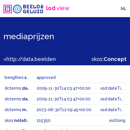
lod
view
NL
mediaprijzen
<http://data.beeldengeluid.nl/gtaa/215350>
skos:
Concept
bengthes:
status
approved
dcterms:
dateAccepted
2009-11-30T14:03:47+00:00
xsd:dateTime
dcterms:
dateSubmitted
2009-11-30T14:03:47+00:00
xsd:dateTime
dcterms:
modified
2023-06-30T12:09:45+00:00
xsd:dateTime
skos:
notation
215350
xsd:long