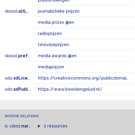
prijsuitreikingen
skosxl:
altLabel
journalistieke prijzen
media prizes @en
radioprijzen
televisieprijzen
skosxl:
prefLabel
media awards @en
mediaprijzen
sdo:
sdLicense
https://creativecommons.org/publicdomain/zero/1.0/
sdo:
sdPublisher
https://www.beeldengeluid.nl/
INVERSE RELATIONS
is
<skos:
narrowMatch
2 resources
>
of