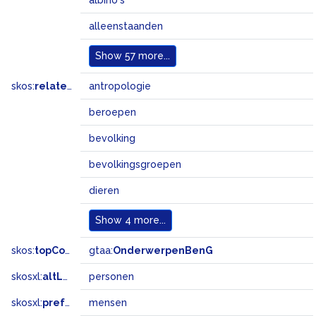
albino's
alleenstaanden
Show
57 more...
skos:
related
antropologie
beroepen
bevolking
bevolkingsgroepen
dieren
Show
4 more...
skos:
topConceptOf
gtaa:
OnderwerpenBenG
skosxl:
altLabel
personen
skosxl:
prefLabel
mensen