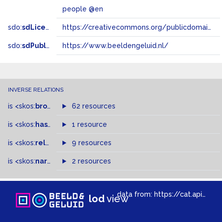
people @en
sdo:
sdLicense
https://creativecommons.org/publicdomain/zero/1.0/
sdo:
sdPublisher
https://www.beeldengeluid.nl/
INVERSE RELATIONS
is
<skos:
broader
>
of
62 resources
is
<skos:
hasTopConcept
1 resource
>
of
is
<skos:
related
>
of
9 resources
is
<skos:
narrowMatch
2 resources
>
of
data from:
https://cat.apis.beeldengeluid.nl/sparql
lod
view