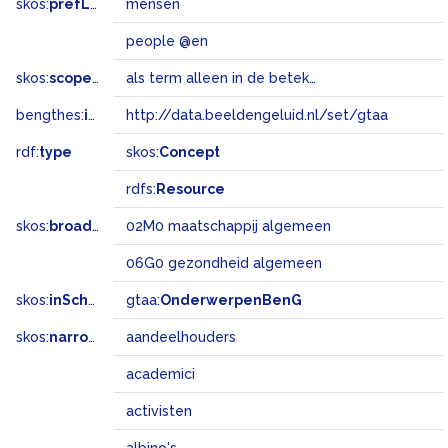
skos:
prefLabel
mensen
people @en
skos:
scopeNote
als term alleen in de betekenis van de menselijke soort, de homo sapiens
bengthes:
inSet
http://data.beeldengeluid.nl/set/gtaa
rdf:
type
skos:
Concept
rdfs:
Resource
skos:
broadMatch
02M0 maatschappij algemeen
06G0 gezondheid algemeen
skos:
inScheme
gtaa:
OnderwerpenBenG
skos:
narrower
aandeelhouders
academici
activisten