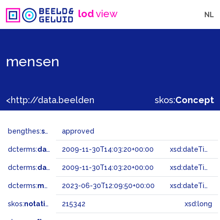
lod
view
NL
mensen
<http://data.beeldengeluid.nl/gtaa/215342>
skos:
Concept
bengthes:
status
approved
dcterms:
dateAccepted
2009-11-30T14:03:20+00:00
xsd:dateTime
dcterms:
dateSubmitted
2009-11-30T14:03:20+00:00
xsd:dateTime
dcterms:
modified
2023-06-30T12:09:50+00:00
xsd:dateTime
skos:
notation
215342
xsd:long