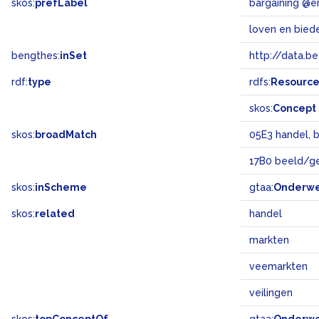
skos:
prefLabel
bargaining @e
loven en bied
bengthes:
inSet
http://data.b
rdf:
type
rdfs:
Resourc
skos:
Concept
skos:
broadMatch
05E3 handel, 
17B0 beeld/g
skos:
inScheme
gtaa:
Onderw
skos:
related
handel
markten
veemarkten
veilingen