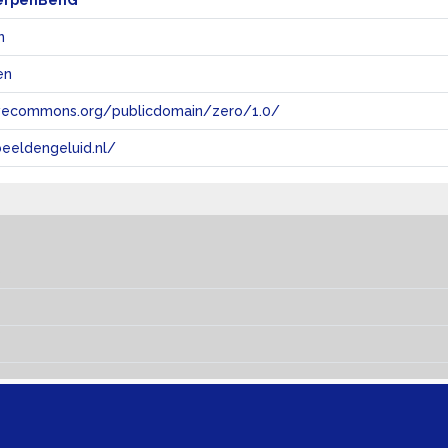
erpenBenG
n
en
tivecommons.org/publicdomain/zero/1.0/
eeldengeluid.nl/
s