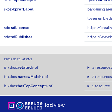
skos:
topConceptOf
gtaa:
Onderw
skosxl:
prefLabel
bargaining @e
loven en bied
sdo:
sdLicense
https://crea
sdo:
sdPublisher
https://www.b
INVERSE RELATIONS
is
<skos:
related
>
of
4 resource
is
<skos:
narrowMatch
>
of
2 resources
is
<skos:
hasTopConcept
>
of
1 resource
lod
view