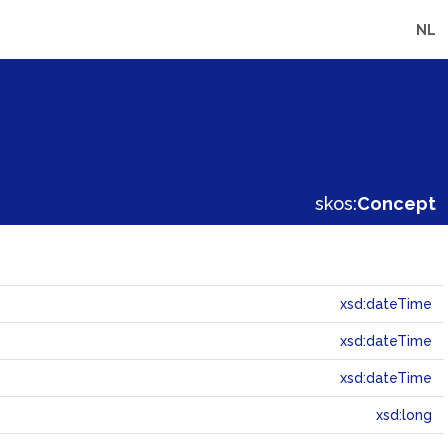
NL
skos:
Concept
xsd:dateTime
xsd:dateTime
xsd:dateTime
xsd:long