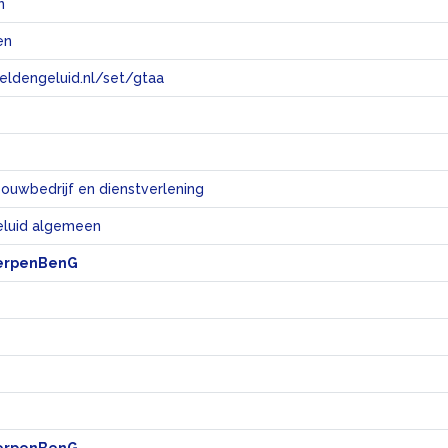
n
en
eeldengeluid.nl/set/gtaa
e
bouwbedrijf en dienstverlening
eluid algemeen
erpenBenG