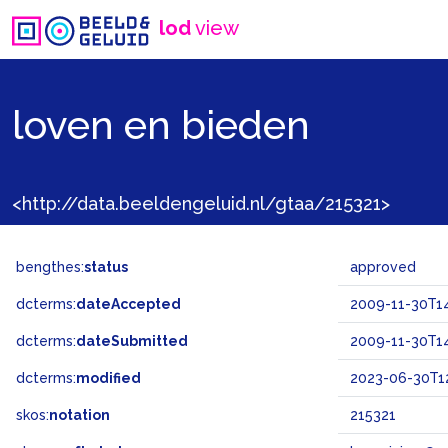
lod
view
loven en bieden
<http://data.beeldengeluid.nl/gtaa/215321>
bengthes:
status
approved
dcterms:
dateAccepted
2009-11-30T14
dcterms:
dateSubmitted
2009-11-30T14
dcterms:
modified
2023-06-30T12
skos:
notation
215321