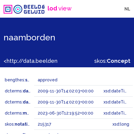
lod
view
NL
naamborden
<http://data.beeldengeluid.nl/gtaa/215317>
skos:
Concept
bengthes:
status
approved
dcterms:
dateAccepted
2009-11-30T14:02:03+00:00
xsd:dateTime
dcterms:
dateSubmitted
2009-11-30T14:02:03+00:00
xsd:dateTime
dcterms:
modified
2023-06-30T12:19:52+00:00
xsd:dateTime
skos:
notation
215317
xsd:long