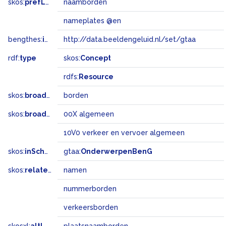
skos:
prefLabel
naamborden
nameplates @en
bengthes:
inSet
http://data.beeldengeluid.nl/set/gtaa
rdf:
type
skos:
Concept
rdfs:
Resource
skos:
broader
borden
skos:
broadMatch
00X algemeen
10V0 verkeer en vervoer algemeen
skos:
inScheme
gtaa:
OnderwerpenBenG
skos:
related
namen
nummerborden
verkeersborden