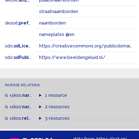
skosxl:
altLabel
plaatsnaamborden
straatnaamborden
skosxl:
prefLabel
naamborden
nameplates @en
sdo:
sdLicense
https://creativecommons.org/publicdomain/zero/1.0/
sdo:
sdPublisher
https://www.beeldengeluid.nl/
INVERSE RELATIONS
is
<skos:
narrower
>
1 resource
of
is
<skos:
narrowMatch
2 resources
>
of
is
<skos:
related
>
of
3 resources
data from:
https://cat.apis.beeldengeluid.nl/sparql