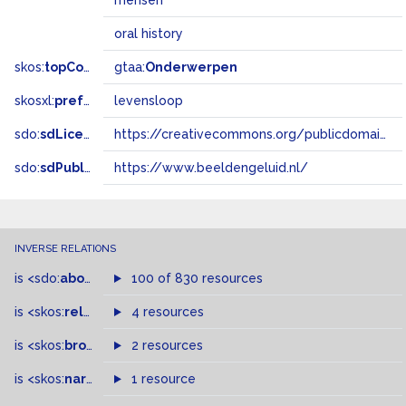
mensen
oral history
skos:
topConceptOf
gtaa:
Onderwerpen
skosxl:
prefLabel
levensloop
sdo:
sdLicense
https://creativecommons.org/publicdomain/zero/1.0/
sdo:
sdPublisher
https://www.beeldengeluid.nl/
INVERSE RELATIONS
is
<sdo:
about
>
of
100 of 830 resources
is
<skos:
related
>
of
4 resources
is
<skos:
broader
>
of
2 resources
is
<skos:
narrowMatch
1 resource
>
of