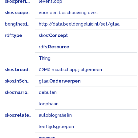
skos:
prefLabel
levensloop
skos:
scopeNote
voor een beschouwing over of terugblik op iemands leven
bengthes:
inSet
http://data.beeldengeluid.nl/set/gtaa
rdf:
type
skos:
Concept
rdfs:
Resource
Thing
skos:
broadMatch
02M0 maatschappij algemeen
skos:
inScheme
gtaa:
Onderwerpen
skos:
narrower
debuten
loopbaan
skos:
related
autobiografieën
leeftijdsgroepen