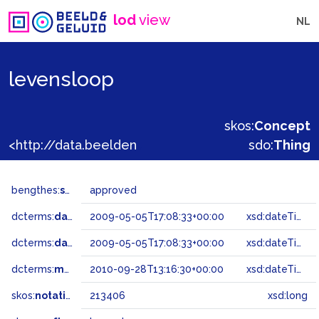
lod
view
NL
levensloop
skos:
Concept
<http://data.beeldengeluid.nl/gtaa/213406>
sdo:
Thing
bengthes:
status
approved
dcterms:
dateAccepted
2009-05-05T17:08:33+00:00
xsd:dateTime
dcterms:
dateSubmitted
2009-05-05T17:08:33+00:00
xsd:dateTime
dcterms:
modified
2010-09-28T13:16:30+00:00
xsd:dateTime
skos:
notation
213406
xsd:long