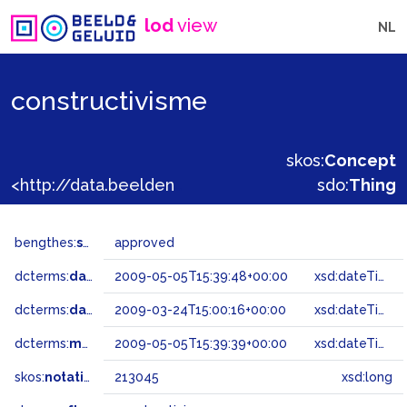
lod
view
NL
constructivisme
skos:
Concept
<http://data.beeldengeluid.nl/gtaa/213045>
sdo:
Thing
bengthes:
status
approved
dcterms:
dateAccepted
2009-05-05T15:39:48+00:00
xsd:dateTime
dcterms:
dateSubmitted
2009-03-24T15:00:16+00:00
xsd:dateTime
dcterms:
modified
2009-05-05T15:39:39+00:00
xsd:dateTime
skos:
notation
213045
xsd:long