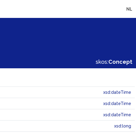
NL
skos:
Concept
xsd:dateTime
xsd:dateTime
xsd:dateTime
xsd:long