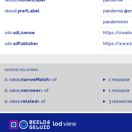
skosxl:
hiddenLabel
pandemie
skosxl:
prefLabel
pandemia @e
pandemieën
sdo:
sdLicense
https://crea
sdo:
sdPublisher
https://www.b
INVERSE RELATIONS
is
<skos:
narrowMatch
>
of
1 resource
is
<skos:
narrower
>
of
1 resource
is
<skos:
related
>
of
3 resources
lod
view