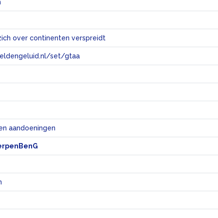
n
ich over continenten verspreidt
eeldengeluid.nl/set/gtaa
e
 en aandoeningen
erpenBenG
n