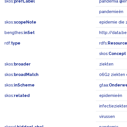
skos:
prefLabel
pandemia @e
pandemieën
skos:
scopeNote
epidemie die z
bengthes:
inSet
http://data.b
rdf:
type
rdfs:
Resourc
skos:
Concept
skos:
broader
ziekten
skos:
broadMatch
06G2 ziekten
skos:
inScheme
gtaa:
Onderw
skos:
related
epidemieën
infectieziekte
virussen