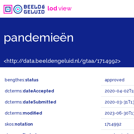
lod
view
pandemieën
<http://data.beeldengeluid.nl/gtaa/1714992>
bengthes:
status
approved
dcterms:
dateAccepted
2020-04-02T15
dcterms:
dateSubmitted
2020-03-31T13
dcterms:
modified
2023-06-30T13
skos:
notation
1714992