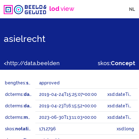
lod
view
NL
asielrecht
<http://data.beeldengeluid.nl/gtaa/1712796>
skos:
Concept
bengthes:
status
approved
dcterms:
dateAccepted
2019-04-24T15:25:07+00:00
xsd:dateTime
dcterms:
dateSubmitted
2019-04-23T16:15:52+00:00
xsd:dateTime
dcterms:
modified
2023-06-30T13:11:03+00:00
xsd:dateTime
skos:
notation
1712796
xsd:long