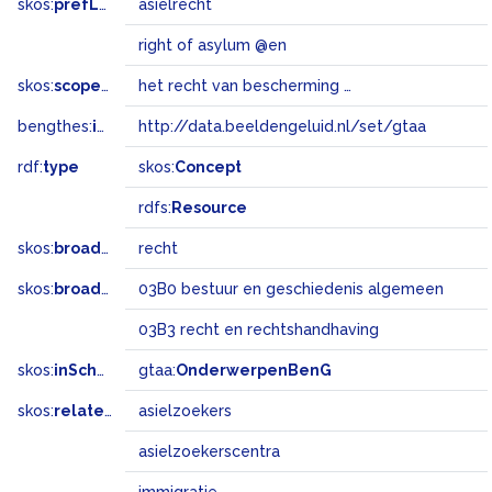
skos:
prefLabel
asielrecht
right of asylum @en
skos:
scopeNote
het recht van bescherming in een ander land dan dat waar vervolging plaatsvindt
bengthes:
inSet
http://data.beeldengeluid.nl/set/gtaa
rdf:
type
skos:
Concept
rdfs:
Resource
skos:
broader
recht
skos:
broadMatch
03B0 bestuur en geschiedenis algemeen
03B3 recht en rechtshandhaving
skos:
inScheme
gtaa:
OnderwerpenBenG
skos:
related
asielzoekers
asielzoekerscentra