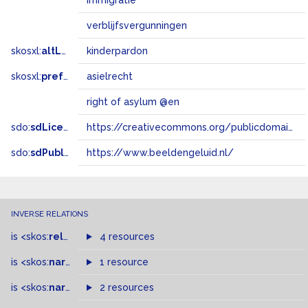
immigratie
verblijfsvergunningen
skosxl:
altLabel
kinderpardon
skosxl:
prefLabel
asielrecht
right of asylum @en
sdo:
sdLicense
https://creativecommons.org/publicdomain/zero/1.0/
sdo:
sdPublisher
https://www.beeldengeluid.nl/
INVERSE RELATIONS
is
<skos:
related
>
of
4 resources
is
<skos:
narrower
>
1 resource
of
is
<skos:
narrowMatch
2 resources
>
of