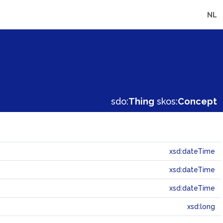
NL
sdo:
Thing
skos:
Concept
xsd:dateTime
xsd:dateTime
xsd:dateTime
xsd:long