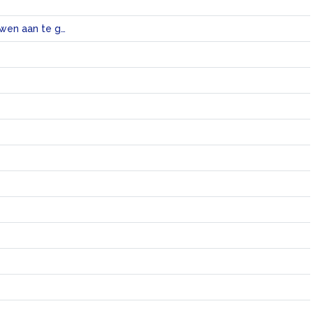
Europees erkende maatstaven om het energieverbruik van producten en gebouwen aan te geven