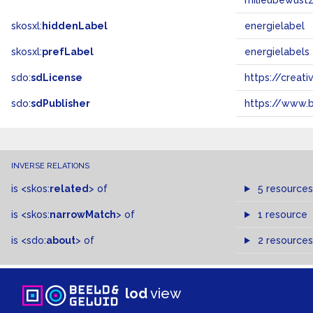
milieubewustz
skosxl:
hiddenLabel
energielabel
skosxl:
prefLabel
energielabels
sdo:
sdLicense
https://crea
sdo:
sdPublisher
https://www.b
INVERSE RELATIONS
is
<skos:
related
>
of
5 resources
is
<skos:
narrowMatch
>
of
1 resource
is
<sdo:
about
>
of
2 resources
lod
view