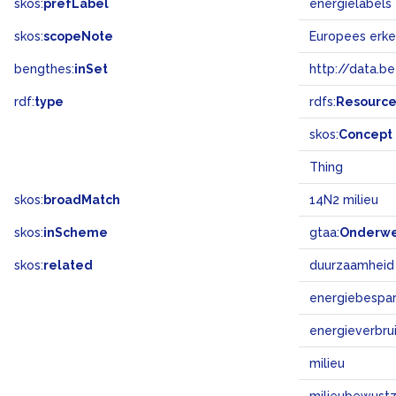
skos:
prefLabel
energielabels
skos:
scopeNote
bengthes:
inSet
http://data.b
rdf:
type
rdfs:
Resourc
skos:
Concept
Thing
skos:
broadMatch
14N2 milieu
skos:
inScheme
gtaa:
Onderw
skos:
related
duurzaamheid
energiebespar
energieverbru
milieu