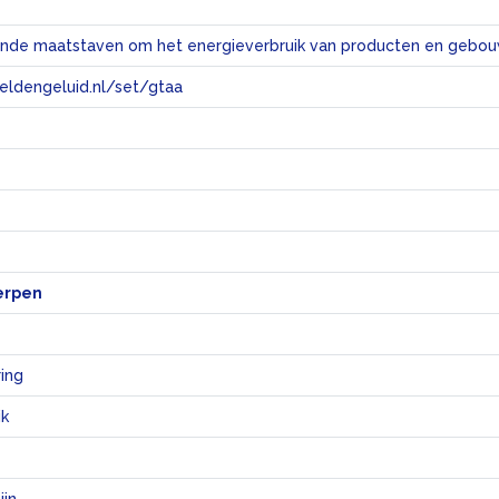
eeldengeluid.nl/set/gtaa
e
erpen
ing
ik