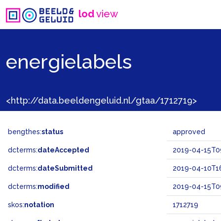
lod
view
energielabels
<http://data.beeldengeluid.nl/gtaa/1712719>
bengthes:
status
approved
dcterms:
dateAccepted
2019-04-15T09
dcterms:
dateSubmitted
2019-04-10T16
dcterms:
modified
2019-04-15T09
skos:
notation
1712719