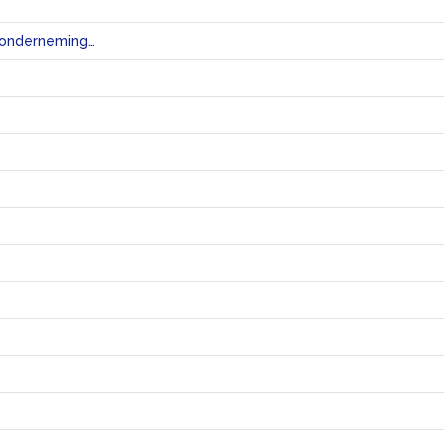
belasting die wordt geheven op inkomen in de vorm van winstuitkering van een onderneming aan haar aandeelhouders