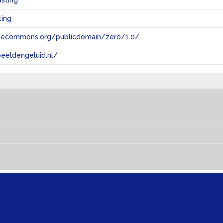
sting
ting
tivecommons.org/publicdomain/zero/1.0/
eeldengeluid.nl/