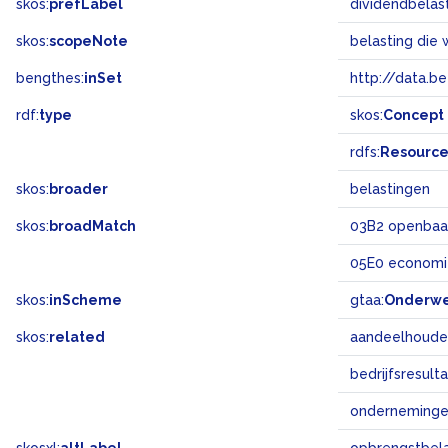
skos:
prefLabel
dividendbelas
skos:
scopeNote
bengthes:
inSet
http://data.b
rdf:
type
skos:
Concept
rdfs:
Resourc
skos:
broader
belastingen
skos:
broadMatch
03B2 openbaa
05E0 economi
skos:
inScheme
gtaa:
Onderw
skos:
related
aandeelhoude
bedrijfsresult
onderneming