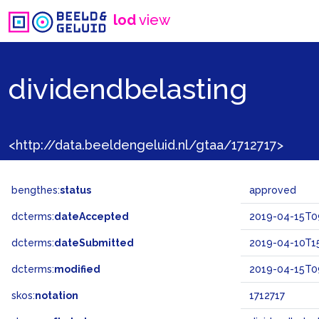
lod
view
dividendbelasting
<http://data.beeldengeluid.nl/gtaa/1712717>
bengthes:
status
approved
dcterms:
dateAccepted
2019-04-15T09
dcterms:
dateSubmitted
2019-04-10T15
dcterms:
modified
2019-04-15T09
skos:
notation
1712717