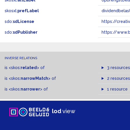
skosxl:
altLabel
opbrengstbela
skosxl:
prefLabel
dividendbelas
sdo:
sdLicense
https://crea
sdo:
sdPublisher
https://www.b
INVERSE RELATIONS
is
<skos:
related
>
of
3 resources
is
<skos:
narrowMatch
>
of
2 resources
is
<skos:
narrower
>
of
1 resource
lod
view