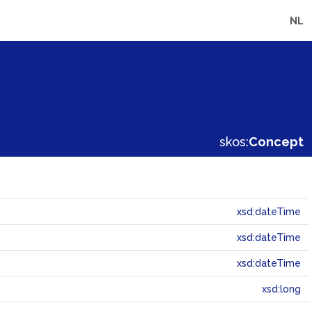
NL
skos:
Concept
xsd:dateTime
xsd:dateTime
xsd:dateTime
xsd:long