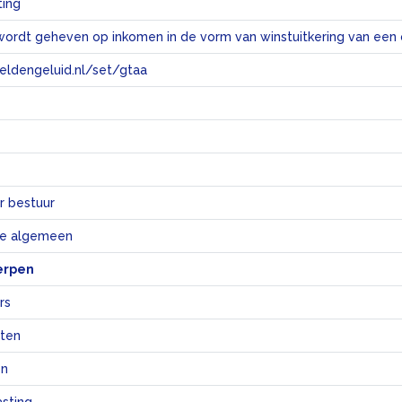
ting
eeldengeluid.nl/set/gtaa
e
r bestuur
e algemeen
erpen
rs
aten
en