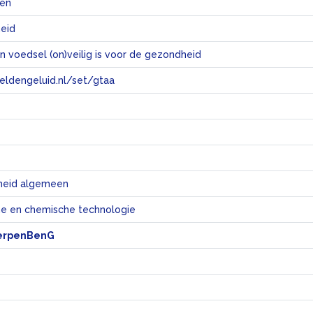
@en
heid
n voedsel (on)veilig is voor de gezondheid
eeldengeluid.nl/set/gtaa
e
eid algemeen
e en chemische technologie
erpenBenG