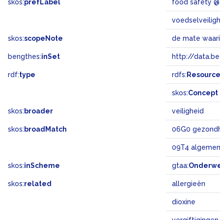
skos:
prefLabel
food safety 
voedselveilig
skos:
scopeNote
de mate waari
bengthes:
inSet
http://data.b
rdf:
type
rdfs:
Resourc
skos:
Concept
skos:
broader
veiligheid
skos:
broadMatch
06G0 gezondh
09T4 algemen
skos:
inScheme
gtaa:
Onderw
skos:
related
allergieën
dioxine