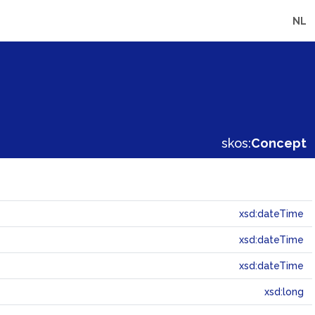
NL
skos:
Concept
xsd:dateTime
xsd:dateTime
xsd:dateTime
xsd:long