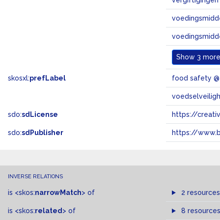
vergiftigingen
voedingsmidd
voedingsmidde
Show
3 more.
skosxl:
prefLabel
food safety 
voedselveilig
sdo:
sdLicense
https://crea
sdo:
sdPublisher
https://www.b
INVERSE RELATIONS
is
<skos:
narrowMatch
>
of
2 resources
is
<skos:
related
>
of
8 resource