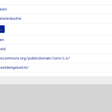
elen
lenindustrie
..
@en
heid
tivecommons.org/publicdomain/zero/1.0/
eeldengeluid.nl/
s