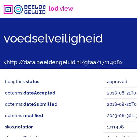
lod
view
voedselveiligheid
<http://data.beeldengeluid.nl/gtaa/1711408>
bengthes:
status
approved
dcterms:
dateAccepted
2018-08-21T0
dcterms:
dateSubmitted
2018-08-20T0
dcterms:
modified
2023-06-30T13
skos:
notation
1711408