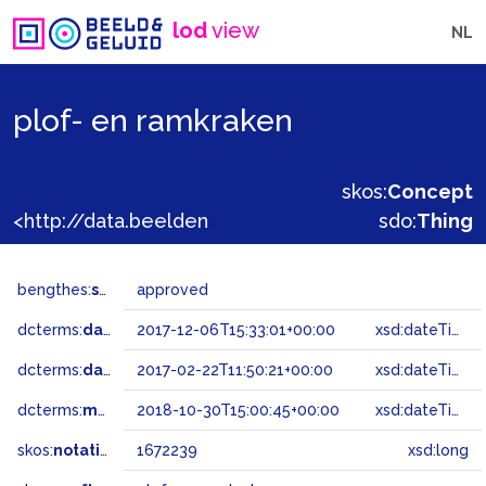
lod
view
NL
plof- en ramkraken
skos:
Concept
<http://data.beeldengeluid.nl/gtaa/1672239>
sdo:
Thing
bengthes:
status
approved
dcterms:
dateAccepted
2017-12-06T15:33:01+00:00
xsd:dateTime
dcterms:
dateSubmitted
2017-02-22T11:50:21+00:00
xsd:dateTime
dcterms:
modified
2018-10-30T15:00:45+00:00
xsd:dateTime
skos:
notation
1672239
xsd:long