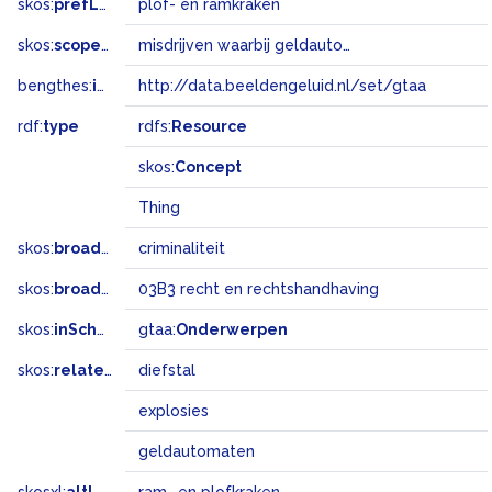
skos:
prefLabel
plof- en ramkraken
skos:
scopeNote
misdrijven waarbij geldautomaten of gevels van banken, juweliers enz. worden vernield door criminelen
bengthes:
inSet
http://data.beeldengeluid.nl/set/gtaa
rdf:
type
rdfs:
Resource
skos:
Concept
Thing
skos:
broader
criminaliteit
skos:
broadMatch
03B3 recht en rechtshandhaving
skos:
inScheme
gtaa:
Onderwerpen
skos:
related
diefstal
explosies
geldautomaten