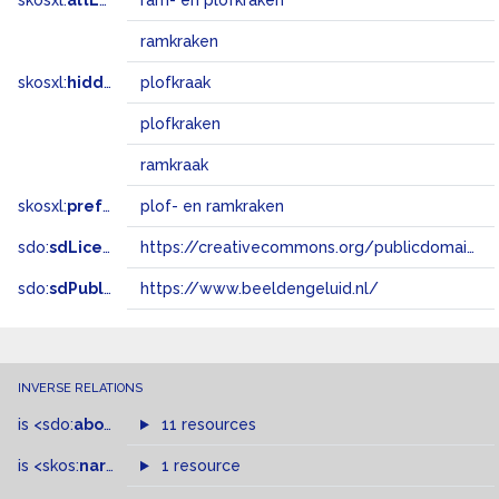
skosxl:
altLabel
ram- en plofkraken
ramkraken
skosxl:
hiddenLabel
plofkraak
plofkraken
ramkraak
skosxl:
prefLabel
plof- en ramkraken
sdo:
sdLicense
https://creativecommons.org/publicdomain/zero/1.0/
sdo:
sdPublisher
https://www.beeldengeluid.nl/
INVERSE RELATIONS
is
<sdo:
about
>
of
11 resources
is
<skos:
narrowMatch
1 resource
>
of